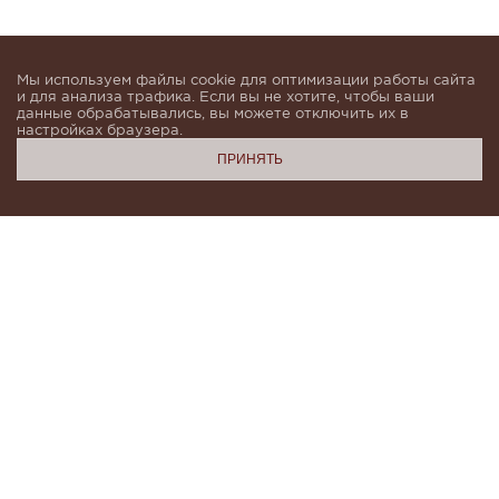
Мы используем файлы cookie для оптимизации работы сайта
и для анализа трафика. Если вы не хотите, чтобы ваши
данные обрабатывались, вы можете отключить их в
настройках браузера.
ПРИНЯТЬ
Подпишитесь, чтобы быть в курсе новинок и получать
индивидуальные предложения от KHAN.Cashmere
email
Я даю согласие на обработку моих
персональных данных в соответствии с