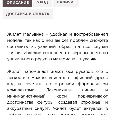
1. Выберите изделие на сайте.
УХОД
НАЛИЧИЕ
ОПИСАНИЕ
2. Нажмите «Заказать примерку» и выберите салон.
3. Заполните форму и отправьте заявку.
ДОСТАВКА И ОПЛАТА
4. Мы свяжемся с Вами, подтвердим заказ и
сообщим, когда изделие будет готово к примерке.
Услуга бесплатная и ни к чему не обязывает: Вы
Жилет Мальвина – удобная и востребованная
примеряете в салоне и уже на месте решаете,
модель, так как с ней вы без проблем сможете
покупать или нет.
составить актуальный образ на все случаи
Планируйте визит в удобное для Вас время -
жизни. Изделие выполнено в черном цвете из
резерв действует 5 дней.
уникального редкого материала – пуха яка.
Жилет напоминает жакет без рукавов, его с
лёгкостью можно вписать в офисный дресс
код и сочетать со строгими формальными
комплектами. Лаконичные линии и
минималистичный крой подчеркивают
достоинства фигуры, создавая стройный и
аккуратный силуэт. Жилет будет актуален в
любом сезоне, его можно носить как