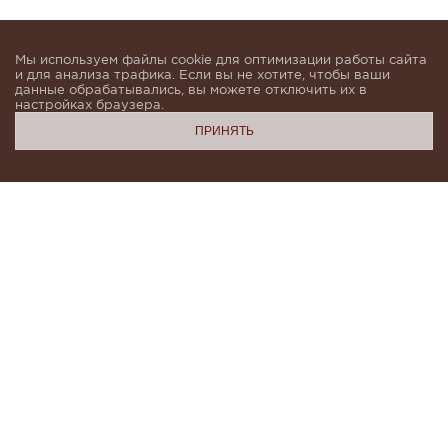
Мы используем файлы cookie для оптимизации работы сайта
и для анализа трафика. Если вы не хотите, чтобы ваши
данные обрабатывались, вы можете отключить их в
настройках браузера.
ПРИНЯТЬ
Подпишитесь, чтобы быть в курсе новинок и получать
индивидуальные предложения от KHAN.Cashmere
email
Я даю согласие на обработку моих
персональных данных в соответствии с