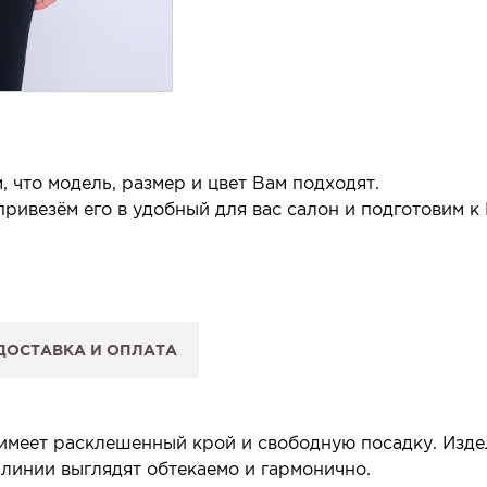
 что модель, размер и цвет Вам подходят.
ривезём его в удобный для вас салон и подготовим к
 салон.
 сообщим, когда изделие будет готово к примерке.
ДОСТАВКА И ОПЛАТА
: Вы примеряете в салоне и уже на месте решаете, пок
 резерв действует 5 дней.
 имеет расклешенный крой и свободную посадку. Изд
 линии выглядят обтекаемо и гармонично.