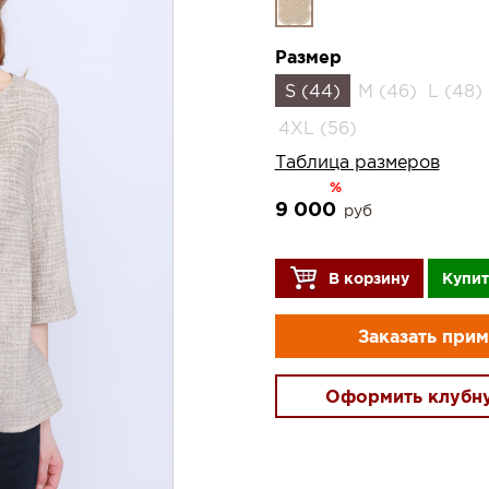
Размер
S (44)
M (46)
L (48)
4XL (56)
Таблица размеров
%
9 000
руб
В корзину
Купит
Заказать при
Оформить клубн