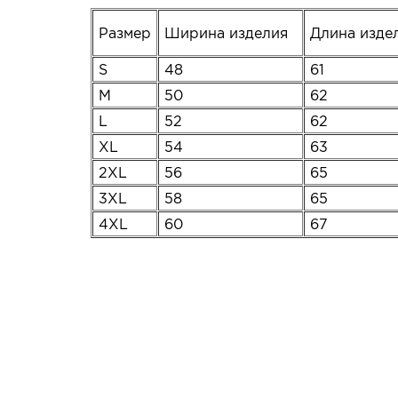
Размер
Ширина изделия
Длина изд
S
48
61
M
50
62
L
52
62
XL
54
63
2XL
56
65
3XL
58
65
4XL
60
67