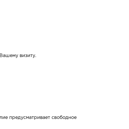
 Вашему визиту.
упать или нет.
елие предусматривает свободное