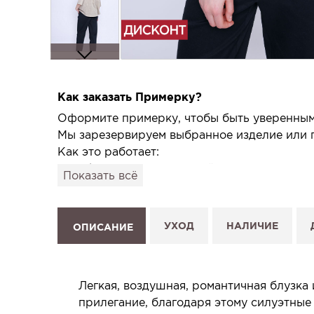
Как заказать Примерку?
Оформите примерку, чтобы быть уверенным,
Мы зарезервируем выбранное изделие или п
Как это работает:
1. Выберите изделие на сайте.
Показать всё
2. Нажмите «Заказать примерку» и выберите
3. Заполните форму и отправьте заявку.
4. Мы свяжемся с Вами, подтвердим заказ и
УХОД
НАЛИЧИЕ
ОПИСАНИЕ
Услуга бесплатная и ни к чему не обязывает
Планируйте визит в удобное для Вас время -
Легкая, воздушная, романтичная блузка
прилегание, благодаря этому силуэтные