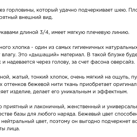
рез горловины, который удачно подчеркивает шею. Пл
рятный внешний вид.
кавами длиной 3/4, имеет мягкую плечевую линию.
ого хлопка - один из самых гигиеничных натуральны
 влагу. Это «дышащий» материал. В такой блузке буд
 и надевается через голову, за счет фасона оверсайз.
йной, жатый, тонкий хлопок, очень мягкий на ощупь, 
ух оттенков бежевой нити ткань приобретает оригин
яет изделие, делает его уникальным и эффектным.
о приятный и лаконичный, женственный и универсальн
естве базы для любого наряда. Бежевый цвет способен
ейтральный цвет, поэтому он выгодно подчеркнет вс
ты лица.