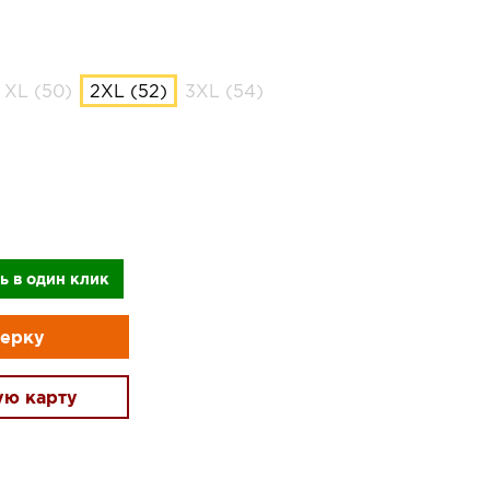
XL (50)
2XL (52)
3XL (54)
ь в один клик
мерку
ую карту