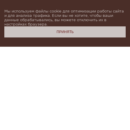
Мы используем файлы cookie для оптимизации работы сайта
и для анализа трафика. Если вы не хотите, чтобы ваши
данные обрабатывались, вы можете отключить их в
настройках браузера.
ПРИНЯТЬ
Подпишитесь, чтобы быть в курсе новинок и получать
индивидуальные предложения от KHAN.Cashmere
email
Я даю согласие на обработку моих
персональных данных в соответствии с
условиями
Политики конфиденциальности
и
Политики обработки персональных данных
.