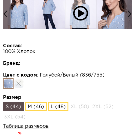
Состав:
100% Хлопок
Бренд:
Цвет с кодом
:
Голубой/Белый (836/755)
Размер
S (44)
M (46)
L (48)
XL (50)
2XL (52)
3XL (54)
Таблица размеров
%