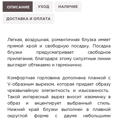
1. Выберите изделие на сайте.
УХОД
НАЛИЧИЕ
ОПИСАНИЕ
2. Нажмите «Заказать примерку» и выберите салон.
3. Заполните форму и отправьте заявку.
ДОСТАВКА И ОПЛАТА
4. Мы свяжемся с Вами, подтвердим заказ и
сообщим, когда изделие будет готово к примерке.
Услуга бесплатная и ни к чему не обязывает: Вы
Легкая, воздушная, романтичная блузка имеет
примеряете в салоне и уже на месте решаете,
прямой крой и свободную посадку. Посадка
покупать или нет.
блузки предусматривает свободное
Планируйте визит в удобное для Вас время -
прилегание, благодаря этому силуэтные линии
резерв действует 5 дней.
выглядят обтекаемо и гармонично.
Комфортная горловина дополнена планкой с
V-образным вырезом, которая придает образу
чрезвычайную элегантность и изысканность.
Такой интересный вырез вносит изюминку в
образ и акцентирует выбранный стиль.
Нижний край блузки выполнен в плавной
округлой форме с двумя небольшими