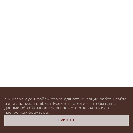
Мы используем файлы cookie для оптимизации работы сайта
и для анализа трафика. Если вы не хотите, чтобы ваши
данные обрабатывались, вы можете отключить их в
настройках браузера.
ПРИНЯТЬ