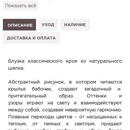
привезём его в удобный для вас салон и
Показать всё
подготовим к Вашему визиту.
Как это работает:
1. Выберите изделие на сайте.
УХОД
НАЛИЧИЕ
ОПИСАНИЕ
2. Нажмите «Заказать примерку» и выберите салон.
3. Заполните форму и отправьте заявку.
ДОСТАВКА И ОПЛАТА
4. Мы свяжемся с Вами, подтвердим заказ и
сообщим, когда изделие будет готово к примерке.
Услуга бесплатная и ни к чему не обязывает: Вы
Блузка классического кроя из натурального
примеряете в салоне и уже на месте решаете,
шелка.
покупать или нет.
Планируйте визит в удобное для Вас время -
Абстрактный рисунок, в котором читаются
резерв действует 5 дней.
крылья бабочек, создают загадочный и
притягательный образ. Оттенки и
узоры играют на свету и взаимодействуют
между собой, создавая невероятную гармонию.
Плавные переходы цветов – от насыщенных к
теплым, от темных к светлым, придают