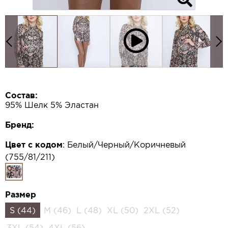
Состав:
95% Шелк 5% Эластан
Бренд:
Цвет с кодом
:
Белый/Черный/Коричневый
(755/81/211)
Размер
S (44)
M (46)
L (48)
XL (50)
2XL (52)
3XL (54)
4XL (56)