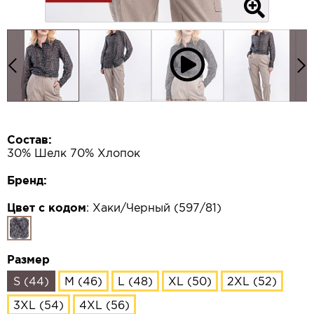
Состав:
30% Шелк 70% Хлопок
Бренд:
Цвет с кодом
:
Хаки/Черный (597/81)
Размер
S (44)
M (46)
L (48)
XL (50)
2XL (52)
3XL (54)
4XL (56)