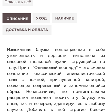
Показать всё
подготовим к Вашему визиту.
Как это работает:
1. Выберите изделие на сайте.
УХОД
НАЛИЧИЕ
ОПИСАНИЕ
2. Нажмите «Заказать примерку» и выберите салон.
3. Заполните форму и отправьте заявку.
ДОСТАВКА И ОПЛАТА
4. Мы свяжемся с Вами, подтвердим заказ и
сообщим, когда изделие будет готово к примерке.
Услуга бесплатная и ни к чему не обязывает: Вы
Изысканная блузка, воплощающая в себе
примеряете в салоне и уже на месте решаете,
утонченность и дерзость, выполнена из
покупать или нет.
смесовой шелковой вуали, струящейся по
Планируйте визит в удобное для Вас время -
телу. Принт "Оливковый леопард" – это смелое
резерв действует 5 дней.
сочетание классической анималистической
темы с нежной, приглушенной палитрой,
создающее современный и запоминающийся
образ. Ненавязчивая, но притягательная
расцветка позволяет носить эту блузку как
днем, так и вечером, адаптируя ее к любому
случаю. Добавьте к ней строгие брюки-