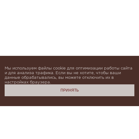
Мы используем файлы cookie для оптимизации работы сайта
и для анализа трафика. Если вы не хотите, чтобы ваши
данные обрабатывались, вы можете отключить их в
настройках браузера.
ПРИНЯТЬ
Подпишитесь, чтобы быть в курсе новинок и получать
индивидуальные предложения от KHAN.Cashmere