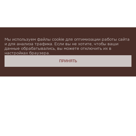
Мы используем файлы cookie для оптимизации работы сайта
и для анализа трафика. Если вы не хотите, чтобы ваши
данные обрабатывались, вы можете отключить их в
настройках браузера.
ПРИНЯТЬ
Подпишитесь, чтобы быть в курсе новинок и получать
индивидуальные предложения от KHAN.Cashmere
email