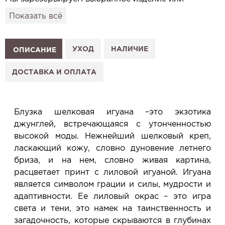
привезём его в удобный для вас салон и
Показать всё
подготовим к Вашему визиту.
Как это работает:
1. Выберите изделие на сайте.
УХОД
НАЛИЧИЕ
ОПИСАНИЕ
2. Нажмите «Заказать примерку» и выберите салон.
3. Заполните форму и отправьте заявку.
ДОСТАВКА И ОПЛАТА
4. Мы свяжемся с Вами, подтвердим заказ и
сообщим, когда изделие будет готово к примерке.
Услуга бесплатная и ни к чему не обязывает: Вы
Блузка шелковая игуана –это экзотика
примеряете в салоне и уже на месте решаете,
джунглей, встречающаяся с утонченностью
покупать или нет.
высокой моды. Нежнейший шелковый креп,
Планируйте визит в удобное для Вас время -
ласкающий кожу, словно дуновение летнего
резерв действует 5 дней.
бриза, и на нем, словно живая картина,
расцветает принт с лиловой игуаной. Игуана
является символом грации и силы, мудрости и
адаптивности. Ее лиловый окрас – это игра
света и тени, это намек на таинственность и
загадочность, которые скрываются в глубинах