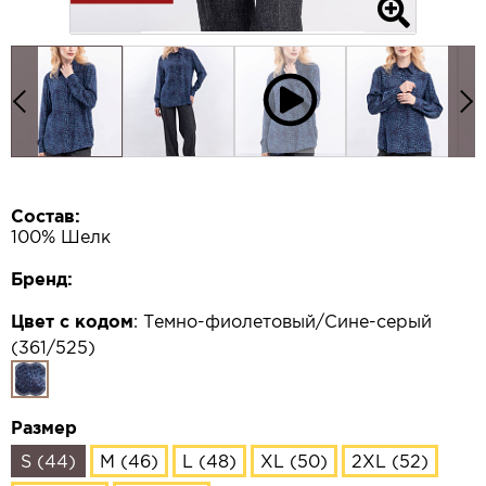
Состав:
100% Шелк
Бренд:
Цвет с кодом
:
Темно-фиолетовый/Сине-серый
(361/525)
Размер
S (44)
M (46)
L (48)
XL (50)
2XL (52)