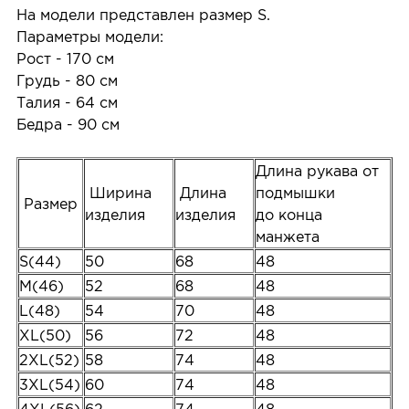
На модели представлен размер S.
Параметры модели:
Рост - 170 см
Грудь - 80 см
Талия - 64 см
Бедра - 90 см
Длина рукава от
Ширина
Длина
подмышки
Размер
изделия
изделия
до конца
манжета
S(44)
50
68
48
M(46)
52
68
48
L(48)
54
70
48
XL(50)
56
72
48
2XL(52)
58
74
48
3XL(54)
60
74
48