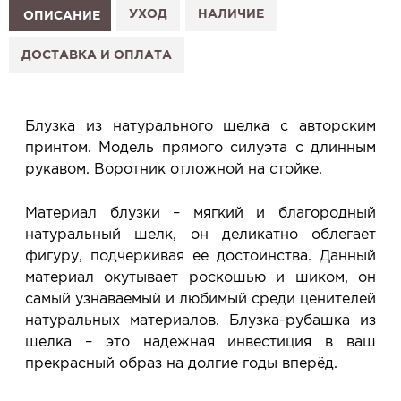
1. Выберите изделие на сайте.
УХОД
НАЛИЧИЕ
ОПИСАНИЕ
2. Нажмите «Заказать примерку» и выберите салон.
3. Заполните форму и отправьте заявку.
ДОСТАВКА И ОПЛАТА
4. Мы свяжемся с Вами, подтвердим заказ и
сообщим, когда изделие будет готово к примерке.
Услуга бесплатная и ни к чему не обязывает: Вы
Блузка из натурального шелка с авторским
примеряете в салоне и уже на месте решаете,
принтом. Модель прямого силуэта с длинным
покупать или нет.
рукавом. Воротник отложной на стойке.
Планируйте визит в удобное для Вас время -
резерв действует 5 дней.
Материал блузки – мягкий и благородный
натуральный шелк, он деликатно облегает
фигуру, подчеркивая ее достоинства. Данный
материал окутывает роскошью и шиком, он
самый узнаваемый и любимый среди ценителей
натуральных материалов. Блузка-рубашка из
шелка – это надежная инвестиция в ваш
прекрасный образ на долгие годы вперёд.