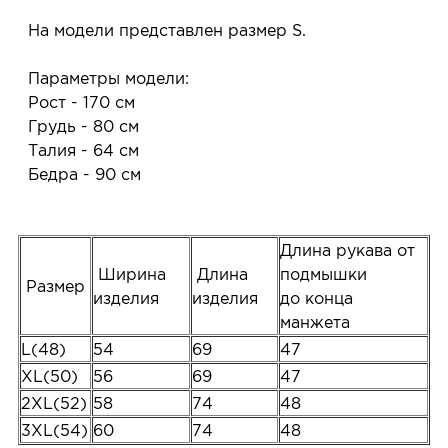
На модели представлен размер S.
Параметры модели:
Рост - 170 см
Грудь - 80 см
Талия - 64 см
Бедра - 90 см
Длина рукава от
Ширина
Длина
подмышки
Размер
изделия
изделия
до конца
манжета
L(48)
54
69
47
XL(50)
56
69
47
2XL(52)
58
74
48
3XL(54)
60
74
48