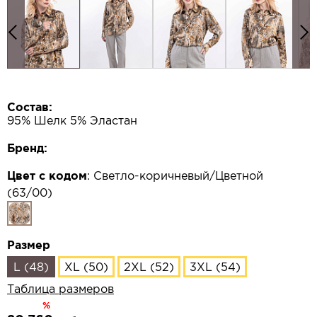
Состав:
95% Шелк 5% Эластан
Бренд:
Цвет с кодом
:
Светло-коричневый/Цветной
(63/00)
Размер
L (48)
XL (50)
2XL (52)
3XL (54)
Таблица размеров
%