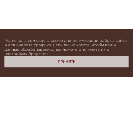
Мы используем файлы cookie для оптимизации работы сайта
и для анализа трафика. Если вы не хотите, чтобы ваши
данные обрабатывались, вы можете отключить их в
настройках браузера.
ПРИНЯТЬ
Подпишитесь, чтобы быть в курсе новинок и получать
индивидуальные предложения от KHAN.Cashmere
email