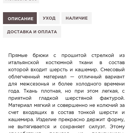
подготовим к Вашему визиту.
Как это работает:
1. Выберите изделие на сайте.
УХОД
НАЛИЧИЕ
ОПИСАНИЕ
2. Нажмите «Заказать примерку» и выберите салон.
3. Заполните форму и отправьте заявку.
ДОСТАВКА И ОПЛАТА
4. Мы свяжемся с Вами, подтвердим заказ и
сообщим, когда изделие будет готово к примерке.
Услуга бесплатная и ни к чему не обязывает: Вы
Прямые брюки с прошитой стрелкой из
примеряете в салоне и уже на месте решаете,
итальянской костюмной ткани в состав
покупать или нет.
которой входит шерсть и кашемир. Смесовый
Планируйте визит в удобное для Вас время -
облегченный материал — отличный вариант
резерв действует 5 дней.
для межсезонья и более холодного времени
года. Ткань плотная, но при этом легкая, с
приятной гладкой шерстяной фактурой.
Материал мягкий и совершенно не колючий за
счет входящих в состав тонкой шерсти и
кашемира. Изделие прекрасно держит форму,
не вытягивается и сохраняет силуэт. Этому