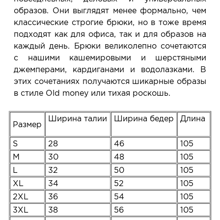
образов. Они выглядят менее формально, чем
классические строгие брюки, но в тоже время
подходят как для офиса, так и для образов на
каждый день. Брюки великолепно сочетаются
с нашими кашемировыми и шерстяными
джемперами, кардиганами и водолазками. В
этих сочетаниях получаются шикарные образы
в стиле Old money или тихая роскошь.
Ширина талии
Ширина бедер
Длина
Размер
S
28
46
105
M
30
48
105
L
32
50
105
XL
34
52
105
2XL
36
54
105
3XL
38
56
105