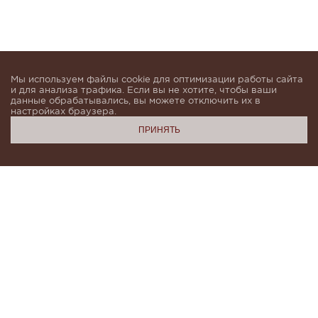
Мы используем файлы cookie для оптимизации работы сайта
и для анализа трафика. Если вы не хотите, чтобы ваши
данные обрабатывались, вы можете отключить их в
настройках браузера.
ПРИНЯТЬ
Подпишитесь, чтобы быть в курсе новинок и получать
индивидуальные предложения от KHAN.Cashmere
email