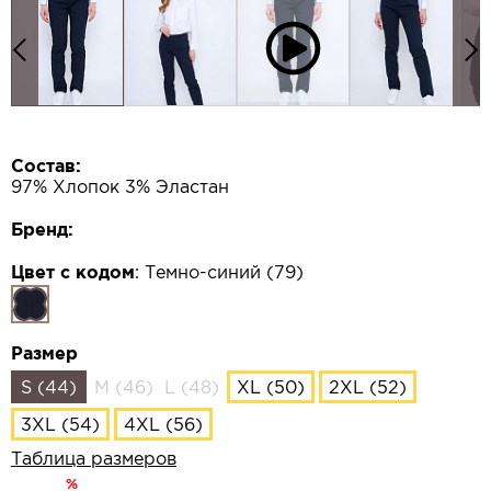
Состав:
97% Хлопок 3% Эластан
Бренд:
Цвет с кодом
:
Темно-синий (79)
Размер
S (44)
M (46)
L (48)
XL (50)
2XL (52)
3XL (54)
4XL (56)
Таблица размеров
%