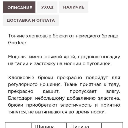
1. Выберите изделие на сайте.
УХОД
НАЛИЧИЕ
ОПИСАНИЕ
2. Нажмите «Заказать примерку» и выберите салон.
3. Заполните форму и отправьте заявку.
ДОСТАВКА И ОПЛАТА
4. Мы свяжемся с Вами, подтвердим заказ и
сообщим, когда изделие будет готово к примерке.
Тонкие хлопковые брюки от немецкого бренда
Услуга бесплатная и ни к чему не обязывает: Вы
Gardeur.
примеряете в салоне и уже на месте решаете,
покупать или нет.
Модель имеет прямой крой, среднюю посадку
Планируйте визит в удобное для Вас время -
на талии и застежку на молнии с пуговицей.
резерв действует 5 дней.
Хлопковые брюки прекрасно подойдут для
регулярного ношения. Ткань приятная к телу,
прекрасно дышит, пропускает влагу.
Благодаря небольшому добавлению эластана,
брюки приобретают эластичность и приятно
тянутся, не вытягиваются во время носки.
Ширина
Ширина