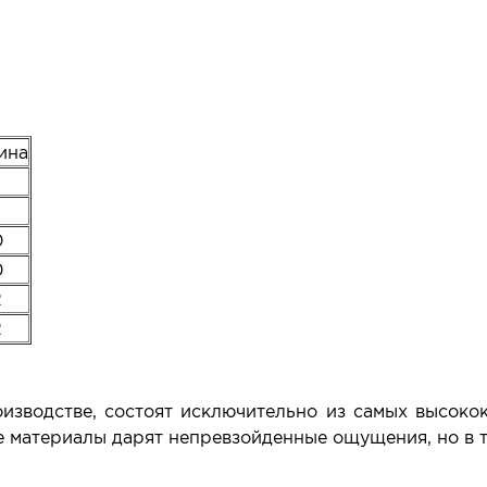
ина
0
0
2
2
зводстве, состоят исключительно из самых высокок
е материалы дарят непревзойденные ощущения, но в т