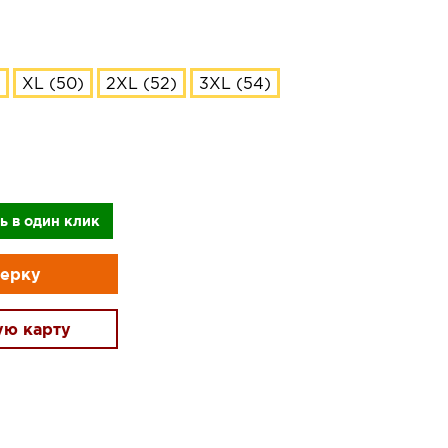
XL (50)
2XL (52)
3XL (54)
ь в один клик
мерку
ую карту