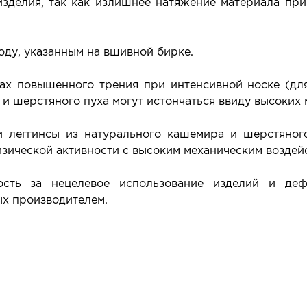
зделия, так как излишнее натяжение материала при
оду, указанным на вшивной бирке.
ах повышенного трения при интенсивной носке (дл
и шерстяного пуха могут истончаться ввиду высоких 
и леггинсы из натурального кашемира и шерстяног
зической активности с высоким механическим воздейс
ность за нецелевое использование изделий и де
ых производителем.