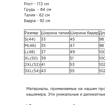
Рост - 172 см
Грудь - 84 см
Талия - 62 см
Бедра - 92 см
Размер
Ширина талии
Ширина бедер
Дл
S(44)
33
45
98
M(46)
35
47
98
L(48)
37
49
10
XL(50)
39
51
10
2XL(52)
41
53
10
3XL(54)
43
55
10
Материалы, применяемые на нашем прои
кашемира. Эти уникальные и деликатны