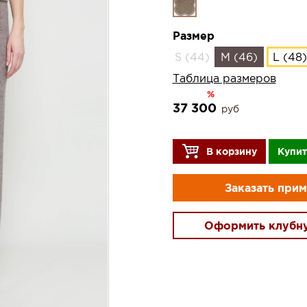
Размер
S (44)
M (46)
L (48)
Таблица размеров
%
37 300
руб
В корзину
Купит
Заказать при
Оформить клубн