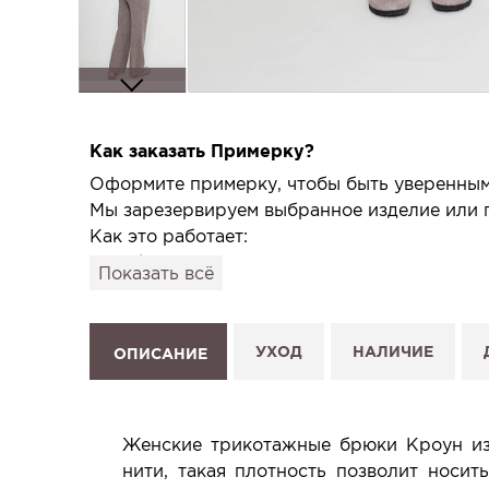
Как заказать Примерку?
Оформите примерку, чтобы быть уверенным,
Мы зарезервируем выбранное изделие или п
Как это работает:
1. Выберите изделие на сайте.
Показать всё
2. Нажмите «Заказать примерку» и выберите
3. Заполните форму и отправьте заявку.
4. Мы свяжемся с Вами, подтвердим заказ и
УХОД
НАЛИЧИЕ
ОПИСАНИЕ
Услуга бесплатная и ни к чему не обязывает
Планируйте визит в удобное для Вас время -
Женские трикотажные брюки Кроун из 
нити, такая плотность позволит носит