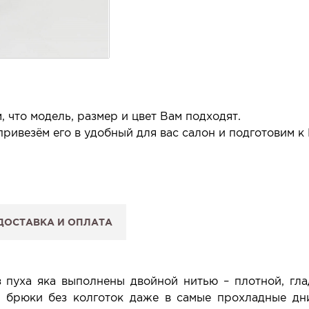
 что модель, размер и цвет Вам подходят.
ривезём его в удобный для вас салон и подготовим к
 салон.
 сообщим, когда изделие будет готово к примерке.
ДОСТАВКА И ОПЛАТА
: Вы примеряете в салоне и уже на месте решаете, пок
 резерв действует 5 дней.
пуха яка выполнены двойной нитью – плотной, гла
ь брюки без колготок даже в самые прохладные дни