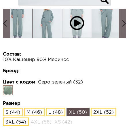
Состав:
10% Кашемир 90% Меринос
Бренд:
Цвет с кодом
:
Серо-зеленый (32)
Размер
S (44)
M (46)
L (48)
XL (50)
2XL (52)
3XL (54)
4XL (56)
XS (42)