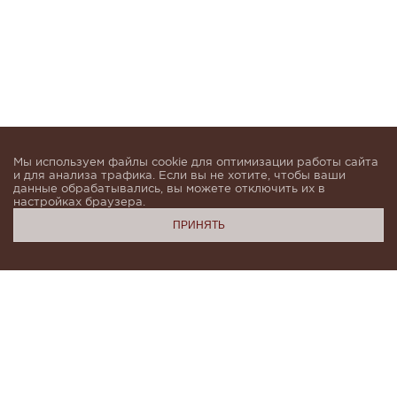
Мы используем файлы cookie для оптимизации работы сайта
и для анализа трафика. Если вы не хотите, чтобы ваши
данные обрабатывались, вы можете отключить их в
настройках браузера.
ПРИНЯТЬ
Подпишитесь, чтобы быть в курсе новинок и получать
индивидуальные предложения от KHAN.Cashmere