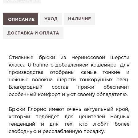
подготовим к Вашему визиту.
Как это работает:
1. Выберите изделие на сайте.
УХОД
НАЛИЧИЕ
ОПИСАНИЕ
2. Нажмите «Заказать примерку» и выберите салон.
3. Заполните форму и отправьте заявку.
ДОСТАВКА И ОПЛАТА
4. Мы свяжемся с Вами, подтвердим заказ и
сообщим, когда изделие будет готово к примерке.
Услуга бесплатная и ни к чему не обязывает: Вы
Стильные брюки из мериносовой шерсти
примеряете в салоне и уже на месте решаете,
класса Ultrafine с добавлением кашемира. Для
покупать или нет.
производства отобраны самые тонкие и
Планируйте визит в удобное для Вас время -
нежные волокна шерсти тонкорунных овец.
резерв действует 5 дней.
Благородный состав пряжи обеспечит
особенный комфорт и уют своему обладателю.
Брюки Глорис имеют очень актуальный крой,
который подойдет для ценителей модных
тенденций и для тех, кто любит более
свободную и расслабленную посадку.