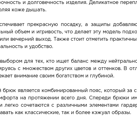
очность и долговечность изделия. Деликатное переп
оляя коже дышать.
печивает прекрасную посадку, а защипы добавляю
ьный объем и игривость, что делает эту модель подх
у или вечерний выход. Также стоит отметить практич
альность и удобство.
выбором для тех, кто ищет баланс между нейтральн
ируясь с множеством других цветов и оттенков. В от
лекает внимание своим богатством и глубиной.
 брюк является комбинированный пояс, который за с
омфорта на протяжении всего дня. Спереди брюки и
и легко сочетаются с различными элементами гарде
авать как классические, так и более кэжуал образы.