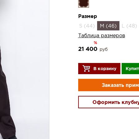
Размер
S (44)
M (46)
L (48)
Таблица размеров
%
21 400
руб
В корзину
Купит
Заказать при
Оформить клубн