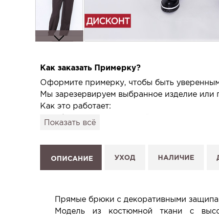
Как заказать Примерку?
Оформите примерку, чтобы быть уверенным,
Мы зарезервируем выбранное изделие или п
Как это работает:
1. Выберите изделие на сайте.
Показать всё
2. Нажмите «Заказать примерку» и выберите
3. Заполните форму и отправьте заявку.
4. Мы свяжемся с Вами, подтвердим заказ и
УХОД
НАЛИЧИЕ
ОПИСАНИЕ
Услуга бесплатная и ни к чему не обязывает
Планируйте визит в удобное для Вас время -
Прямые брюки с декоративными защипам
Модель из костюмной ткани с высо