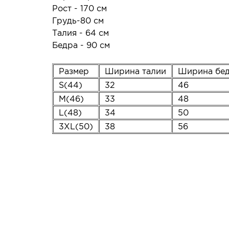
Рост - 170 см
Грудь-80 см
Талия - 64 см
Бедра - 90 см
Размер
Ширина талии
Ширина бе
S(44)
32
46
M(46)
33
48
L(48)
34
50
3XL(50)
38
56