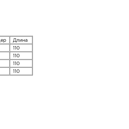
дер
Длина
110
110
110
110