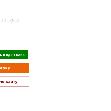
3XL (54)
ь в один клик
мерку
ую карту