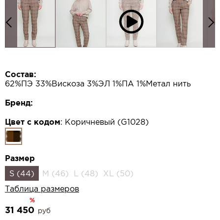
Состав:
62%ПЭ 33%Вискоза 3%ЭЛ 1%ПА 1%Метал нить
Бренд:
Цвет с кодом
:
Коричневый (G1028)
Размер
S (44)
M (46)
L (48)
XL (50)
Таблица размеров
%
31 450
руб