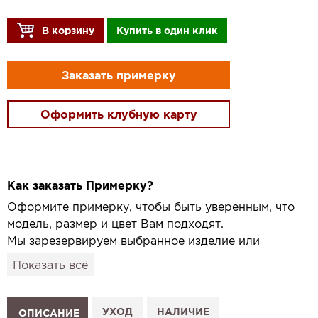
В корзину
Купить в один клик
Заказать примерку
Оформить клубную карту
Как заказать Примерку?
Оформите примерку, чтобы быть уверенным, что
модель, размер и цвет Вам подходят.
Мы зарезервируем выбранное изделие или
привезём его в удобный для вас салон и
Показать всё
подготовим к Вашему визиту.
Как это работает:
1. Выберите изделие на сайте.
УХОД
НАЛИЧИЕ
ОПИСАНИЕ