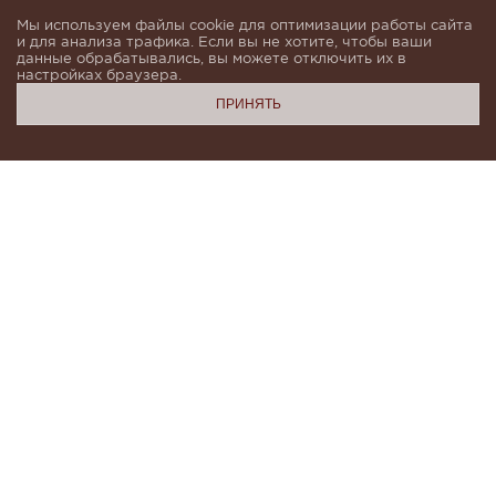
Мы используем файлы cookie для оптимизации работы сайта
и для анализа трафика. Если вы не хотите, чтобы ваши
данные обрабатывались, вы можете отключить их в
настройках браузера.
ПРИНЯТЬ
Подпишитесь, чтобы быть в курсе новинок и получать
индивидуальные предложения от KHAN.Cashmere
email
Я даю согласие на обработку моих
персональных данных в соответствии с
условиями
Политики конфиденциальности
и
Политики обработки персональных данных
.