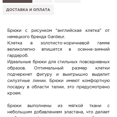
2. Нажмите «Заказать примерку» и выберите салон.
3. Заполните форму и отправьте заявку.
ДОСТАВКА И ОПЛАТА
4. Мы свяжемся с Вами, подтвердим заказ и
сообщим, когда изделие будет готово к примерке.
Услуга бесплатная и ни к чему не обязывает: Вы
Брюки с рисунком "английская клетка" от
примеряете в салоне и уже на месте решаете,
немецкого бренда Gardeur.
покупать или нет.
Клетка в золотисто-коричневой гамме
Планируйте визит в удобное для Вас время -
великолепно впишется в осенне-зимний
резерв действует 5 дней.
гардероб.
Идеальные брюки для стильных повседневных
образов. Оптимальный размер клетки
подчеркнет фигуру и выигрышно выделит
силуэтные линии. Брюки имеют комфортную
посадку в области талии, это предусмотрено
кроем.
Брюки выполнены из мягкой ткани с
небольшим добавлением эластана, что делает