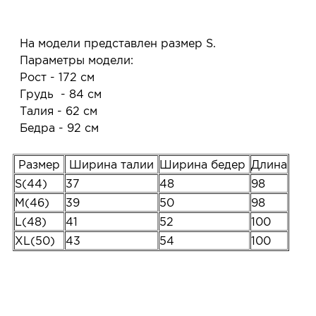
На модели представлен размер S.
Параметры модели:
Рост - 172 см
Грудь - 84 см
Талия - 62 см
Бедра - 92 см
Размер
Ширина талии
Ширина бедер
Длина
S(44)
37
48
98
M(46)
39
50
98
L(48)
41
52
100
XL(50)
43
54
100