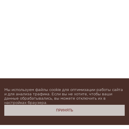
Мы используем файлы cookie для оптимизации работы сайта
и для анализа трафика. Если вы не хотите, чтобы ваши
данные обрабатывались, вы можете отключить их в
настройках браузера.
ПРИНЯТЬ