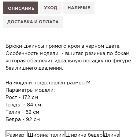
1. Выберите изделие на сайте.
УХОД
НАЛИЧИЕ
ОПИСАНИЕ
2. Нажмите «Заказать примерку» и выберите салон.
3. Заполните форму и отправьте заявку.
ДОСТАВКА И ОПЛАТА
4. Мы свяжемся с Вами, подтвердим заказ и
сообщим, когда изделие будет готово к примерке.
Услуга бесплатная и ни к чему не обязывает: Вы
Брюки-джинсы прямого кроя в черном цвете.
примеряете в салоне и уже на месте решаете,
Особенность модели - вшитая резинка по бокам,
покупать или нет.
которая обеспечит идеальную посадку по фигуре
Планируйте визит в удобное для Вас время -
без лишнего давления.
резерв действует 5 дней.
На модели представлен размер M.
Параметры модели:
Рост - 172 см
Грудь - 84 см
Талия - 62 см
Бедра - 92 см
Размер
Ширина талии
Ширина бедер
Длина