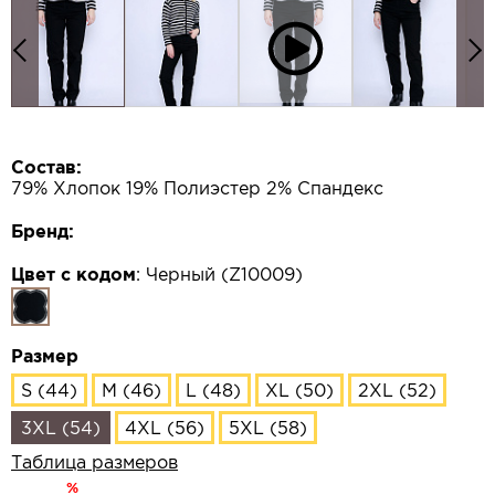
Состав:
79% Хлопок 19% Полиэстер 2% Спандекс
Бренд:
Цвет с кодом
:
Черный (Z10009)
Размер
S (44)
M (46)
L (48)
XL (50)
2XL (52)
3XL (54)
4XL (56)
5XL (58)
Таблица размеров
%