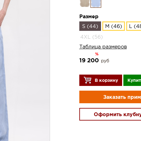
Размер
S (44)
M (46)
L (4
4XL (56)
Таблица размеров
%
19 200
руб
В корзину
Купит
Заказать при
Оформить клубн