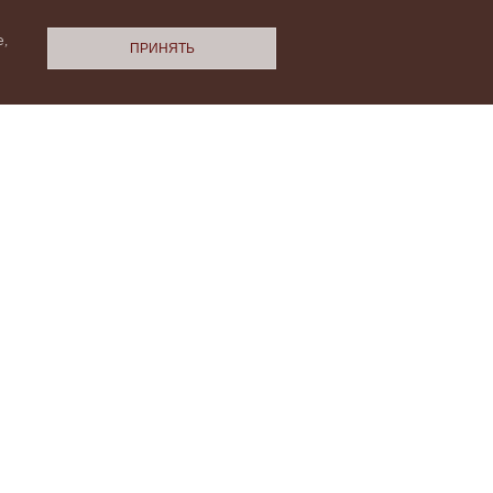
,
ПРИНЯТЬ
N.Cashmere
ми
Политики конфиденциальности
НАС
НТАКТЫ