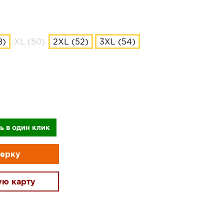
8)
XL (50)
2XL (52)
3XL (54)
ь в один клик
мерку
ую карту