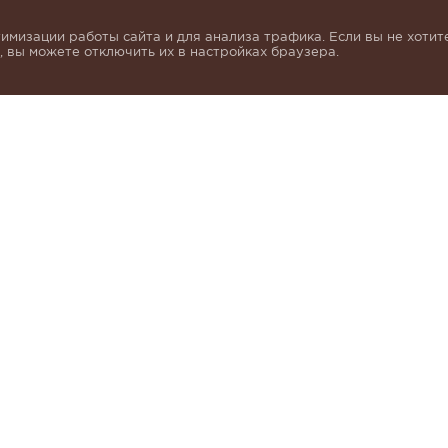
имизации работы сайта и для анализа трафика. Если вы не хотите
 вы можете отключить их в настройках браузера.
инок и получать индивидуальные предложения от KHA
моих персональных данных в соответствии с условия
альных данных
.
КАК КУПИТЬ
БРЕНДЫ
О 
НАШИ МАГАЗИНЫ
KHAN CASHMERE
КО