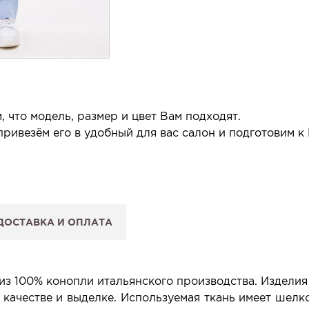
 что модель, размер и цвет Вам подходят.
ривезём его в удобный для вас салон и подготовим к
 салон.
 сообщим, когда изделие будет готово к примерке.
ДОСТАВКА И ОПЛАТА
: Вы примеряете в салоне и уже на месте решаете, пок
 резерв действует 5 дней.
з 100% конопли итальянского производства. Изделия 
 качестве и выделке. Используемая ткань имеет шелк