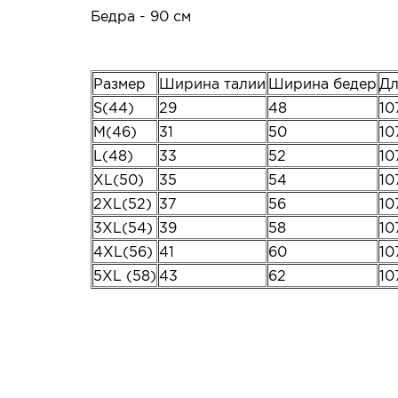
Бедра - 90 см
Размер
Ширина талии
Ширина бедер
Дл
S(44)
29
48
10
M(46)
31
50
10
L(48)
33
52
10
XL(50)
35
54
10
2XL(52)
37
56
10
3XL(54)
39
58
10
4XL(56)
41
60
10
5XL (58)
43
62
10