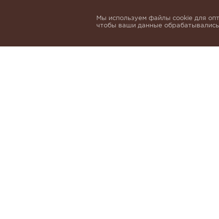
Мы используем файлы cookie для опт
чтобы ваши данные обрабатывались,
Подпишитесь, чтобы быть в курсе нов
email
Я даю согласие на обработку 
и
Политики обработки персон
КАТАЛОГ
МАТЕРИАЛЫ
ДЛЯ ЖЕНЩИН
КАШЕМИР