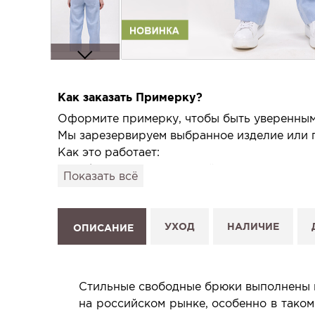
Как заказать Примерку?
Оформите примерку, чтобы быть уверенным,
Мы зарезервируем выбранное изделие или п
Как это работает:
1. Выберите изделие на сайте.
Показать всё
2. Нажмите «Заказать примерку» и выберите
3. Заполните форму и отправьте заявку.
4. Мы свяжемся с Вами, подтвердим заказ и
УХОД
НАЛИЧИЕ
ОПИСАНИЕ
Услуга бесплатная и ни к чему не обязывает
Планируйте визит в удобное для Вас время -
Стильные свободные брюки выполнены и
на российском рынке, особенно в таком