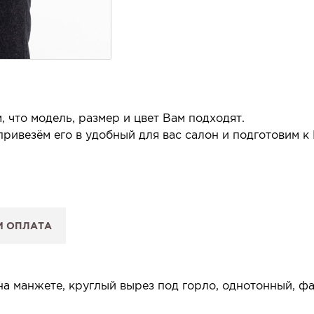
 что модель, размер и цвет Вам подходят.
ривезём его в удобный для вас салон и подготовим к
 салон.
 сообщим, когда изделие будет готово к примерке.
И ОПЛАТА
: Вы примеряете в салоне и уже на месте решаете, пок
 резерв действует 5 дней.
а манжете, круглый вырез под горло, однотонный, фа