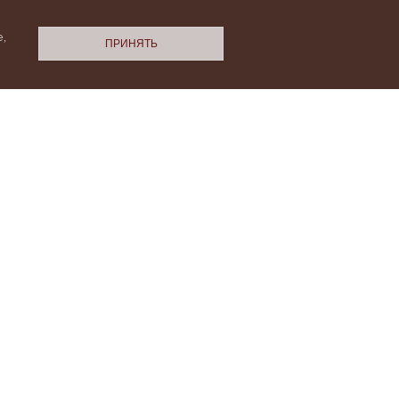
,
ПРИНЯТЬ
N.Cashmere
ми
Политики конфиденциальности
НАС