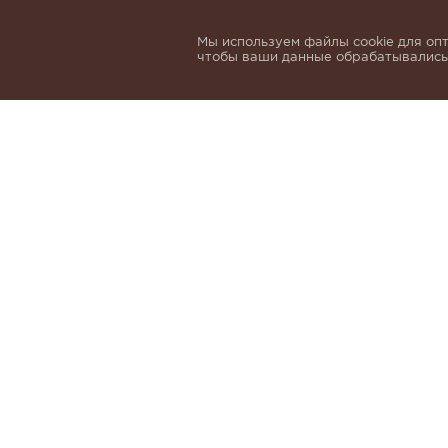
Мы используем файлы cookie для опт
чтобы ваши данные обрабатывались,
Подпишитесь, чтобы быть в курсе нов
email
Я даю согласие на обработку 
и
Политики обработки персон
КАТАЛОГ
МАТЕРИАЛЫ