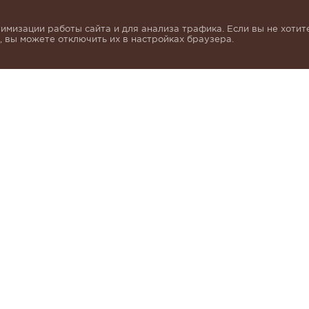
имизации работы сайта и для анализа трафика. Если вы не хотите
 вы можете отключить их в настройках браузера.
инок и получать индивидуальные предложения от KHA
моих персональных данных в соответствии с условия
альных данных
.
КАК КУПИТЬ
БРЕНДЫ
О 