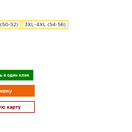
(50-52)
3XL-4XL (54-56)
ь в один клик
мерку
ую карту