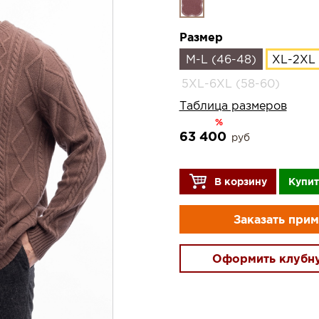
Размер
M-L (46-48)
XL-2XL 
5XL-6XL (58-60)
Таблица размеров
%
63 400
руб
В корзину
Купит
Заказать при
Оформить клубн