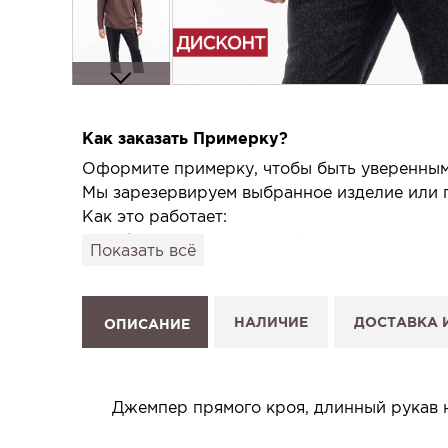
Как заказать Примерку?
Оформите примерку, чтобы быть уверенным,
Мы зарезервируем выбранное изделие или п
Как это работает:
1. Выберите изделие на сайте.
Показать всё
2. Нажмите «Заказать примерку» и выберите
3. Заполните форму и отправьте заявку.
4. Мы свяжемся с Вами, подтвердим заказ и
НАЛИЧИЕ
ДОСТАВКА 
ОПИСАНИЕ
Услуга бесплатная и ни к чему не обязывает
Планируйте визит в удобное для Вас время -
Джемпер прямого кроя, длинный рукав н