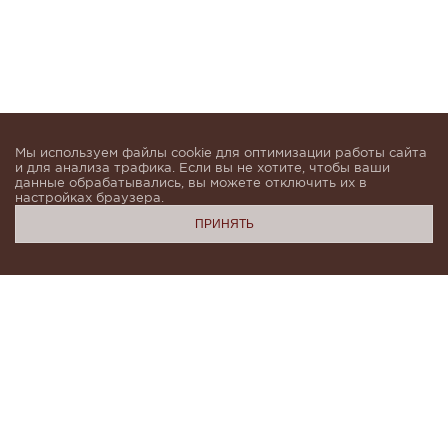
Мы используем файлы cookie для оптимизации работы сайта
и для анализа трафика. Если вы не хотите, чтобы ваши
данные обрабатывались, вы можете отключить их в
настройках браузера.
ПРИНЯТЬ
Подпишитесь, чтобы быть в курсе новинок и получать
индивидуальные предложения от KHAN.Cashmere
email