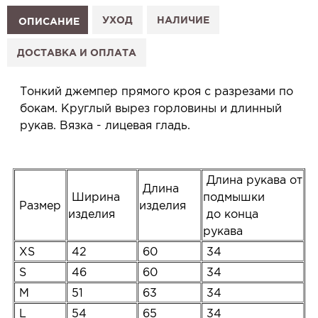
Как это работает:
1. Выберите изделие на сайте.
УХОД
НАЛИЧИЕ
ОПИСАНИЕ
2. Нажмите «Заказать примерку» и выберите салон.
3. Заполните форму и отправьте заявку.
ДОСТАВКА И ОПЛАТА
4. Мы свяжемся с Вами, подтвердим заказ и
сообщим, когда изделие будет готово к примерке.
Тонкий джемпер прямого кроя с разрезами по
Услуга бесплатная и ни к чему не обязывает: Вы
бокам. Круглый вырез горловины и длинный
примеряете в салоне и уже на месте решаете,
рукав. Вязка - лицевая гладь.
покупать или нет.
Планируйте визит в удобное для Вас время -
резерв действует 5 дней.
Длина рукава от
Длина
Ширина
подмышки
Размер
изделия
изделия
до конца
рукава
XS
42
60
34
S
46
60
34
M
51
63
34
L
54
65
34