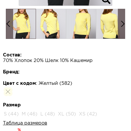
Состав:
70% Хлопок 20% Шелк 10% Кашемир
Бренд:
Цвет с кодом
:
Желтый (582)
Размер
S (44)
M (46)
L (48)
XL (50)
XS (42)
Таблица размеров
%