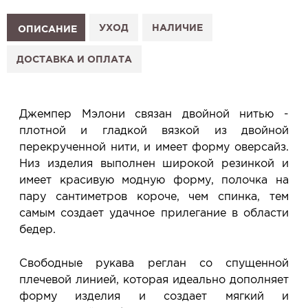
Как это работает:
1. Выберите изделие на сайте.
УХОД
НАЛИЧИЕ
ОПИСАНИЕ
2. Нажмите «Заказать примерку» и выберите салон.
3. Заполните форму и отправьте заявку.
ДОСТАВКА И ОПЛАТА
4. Мы свяжемся с Вами, подтвердим заказ и
сообщим, когда изделие будет готово к примерке.
Услуга бесплатная и ни к чему не обязывает: Вы
Джемпер Мэлони связан двойной нитью -
примеряете в салоне и уже на месте решаете,
плотной и гладкой вязкой из двойной
покупать или нет.
перекрученной нити, и имеет форму оверсайз.
Планируйте визит в удобное для Вас время -
Низ изделия выполнен широкой резинкой и
резерв действует 5 дней.
имеет красивую модную форму, полочка на
пару сантиметров короче, чем спинка, тем
самым создает удачное прилегание в области
бедер.
Свободные рукава реглан со спущенной
плечевой линией, которая идеально дополняет
форму изделия и создает мягкий и