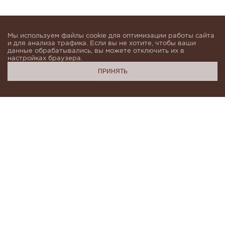
Мы используем файлы cookie для оптимизации работы сайта
и для анализа трафика. Если вы не хотите, чтобы ваши
данные обрабатывались, вы можете отключить их в
настройках браузера.
ПРИНЯТЬ
Подпишитесь, чтобы быть в курсе новинок и получать
индивидуальные предложения от KHAN.Cashmere
email
Я даю согласие на обработку моих
персональных данных в соответствии с