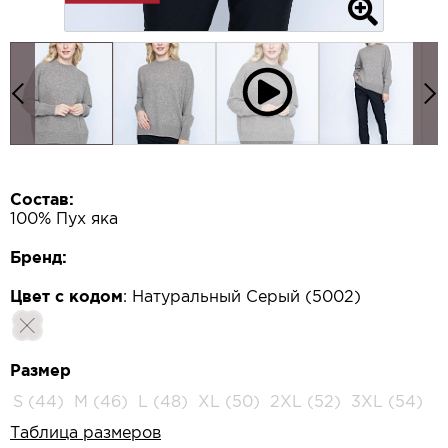
Состав:
100% Пух яка
Бренд:
Цвет с кодом
:
Натуральный Серый (5002)
Размер
S (44)
M (46)
L (48)
XL (50)
2XL (52)
3XL (54)
Таблица размеров