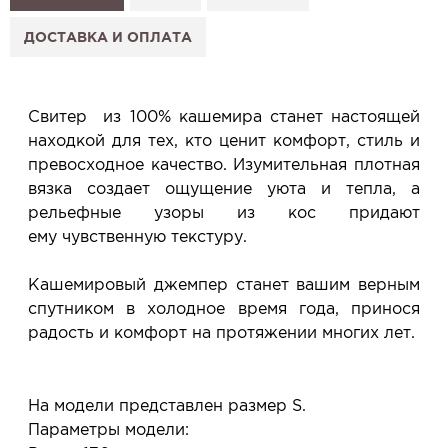
2. Нажмите «Заказать примерку» и выберите салон.
3. Заполните форму и отправьте заявку.
ДОСТАВКА И ОПЛАТА
4. Мы свяжемся с Вами, подтвердим заказ и
сообщим, когда изделие будет готово к примерке.
Услуга бесплатная и ни к чему не обязывает: Вы
Свитер из 100% кашемира станет настоящей
примеряете в салоне и уже на месте решаете,
находкой для тех, кто ценит комфорт, стиль и
покупать или нет.
превосходное качество. Изумительная плотная
Планируйте визит в удобное для Вас время -
вязка создает ощущение уюта и тепла, а
резерв действует 5 дней.
рельефные узоры из кос придают
ему чувственную текстуру.
Кашемировый джемпер станет вашим верным
спутником в холодное время года, принося
радость и комфорт на протяжении многих лет.
На модели представлен размер S.
Параметры модели: