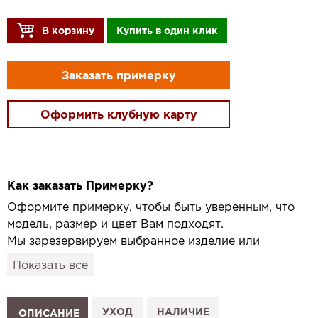
В корзину
Купить в один клик
Заказать примерку
Оформить клубную карту
Как заказать Примерку?
Оформите примерку, чтобы быть уверенным, что
модель, размер и цвет Вам подходят.
Мы зарезервируем выбранное изделие или
привезём его в удобный для вас салон и
Показать всё
подготовим к Вашему визиту.
Как это работает:
1. Выберите изделие на сайте.
УХОД
НАЛИЧИЕ
ОПИСАНИЕ