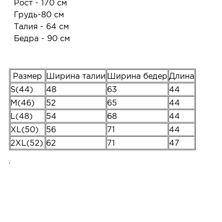
Рост - 170 см
Грудь-80 см
Талия - 64 см
Бедра - 90 см
Размер
Ширина талии
Ширина бедер
Длина
S(44)
48
63
44
M(46)
52
65
44
L(48)
54
68
44
XL(50)
56
71
44
2XL(52)
62
71
47