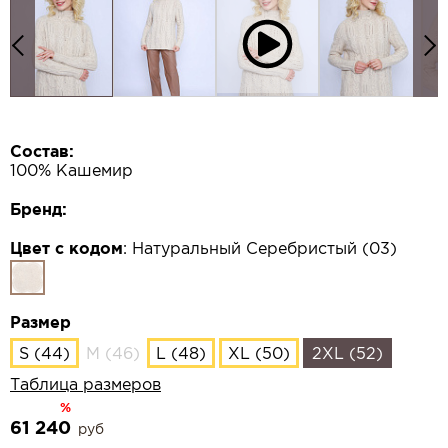
Состав:
100% Кашемир
Бренд:
Цвет с кодом
:
Натуральный Серебристый (03)
Размер
S (44)
M (46)
L (48)
XL (50)
2XL (52)
Таблица размеров
%
61 240
руб