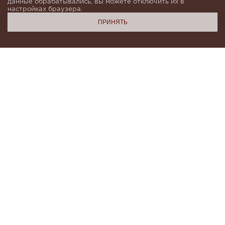
данные обрабатывались, вы можете отключить их в
настройках браузера.
ПРИНЯТЬ
Подпишитесь, чтобы быть в курсе новинок и получать
индивидуальные предложения от KHAN.Cashmere
email
Я даю согласие на обработку моих
персональных данных в соответствии с
условиями
Политики конфиденциальности
и
Политики обработки персональных данных
.