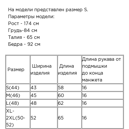
На модели представлен размер S.
Параметры модели:
Рост - 174 см
Грудь-84 см
Талия - 65 см
Бедра - 92 см
Длина рукава от
Ширина
Длина
подмышки
Размер
изделия
изделия
до конца
манжета
S(44)
43
58
16
M(46)
45
60
16
L(48)
48
62
16
XL-
2XL(50-
52
65
16
52)