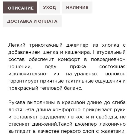
1. Выберите изделие на сайте.
УХОД
НАЛИЧИЕ
ОПИСАНИЕ
2. Нажмите «Заказать примерку» и выберите салон.
3. Заполните форму и отправьте заявку.
ДОСТАВКА И ОПЛАТА
4. Мы свяжемся с Вами, подтвердим заказ и
сообщим, когда изделие будет готово к примерке.
Услуга бесплатная и ни к чему не обязывает: Вы
Легкий трикотажный джемпер из хлопка с
примеряете в салоне и уже на месте решаете,
добавлением шелка и кашемира. Натуральный
покупать или нет.
состав обеспечит комфорт в повседневном
Планируйте визит в удобное для Вас время -
ношении, ведь пряжа состоящая
резерв действует 5 дней.
исключительно из натуральных волокон
гарантирует приятные тактильные ощущения и
прекрасный тепловой баланс.
Рукава выполнены в красивой длине до сгиба
локтя. Эта длина комфортно прикрывает руки
и оставляет ощущение легкости и свободы, не
стесняет движений.Такой джемпер лаконично
выглядит в качестве первого слоя с жакетами,