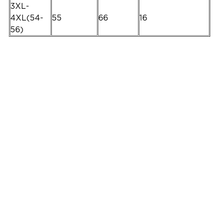
3XL-
4XL(54-
55
66
16
56)