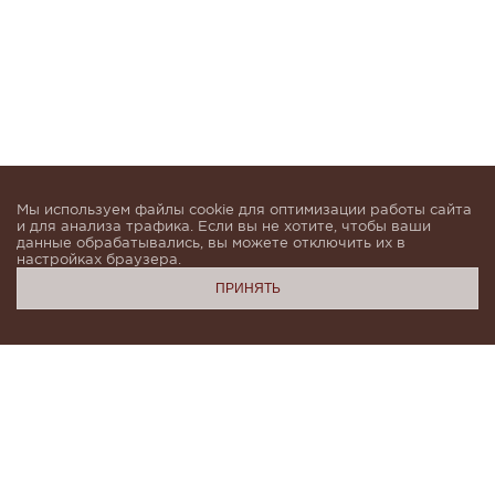
Мы используем файлы cookie для оптимизации работы сайта
и для анализа трафика. Если вы не хотите, чтобы ваши
данные обрабатывались, вы можете отключить их в
настройках браузера.
ПРИНЯТЬ
Подпишитесь, чтобы быть в курсе новинок и получать
индивидуальные предложения от KHAN.Cashmere