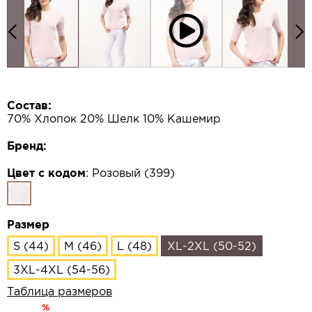
Состав:
70% Хлопок 20% Шелк 10% Кашемир
Бренд:
Цвет с кодом
:
Розовый (399)
Размер
S (44)
M (46)
L (48)
XL-2XL (50-52)
3XL-4XL (54-56)
Таблица размеров
%