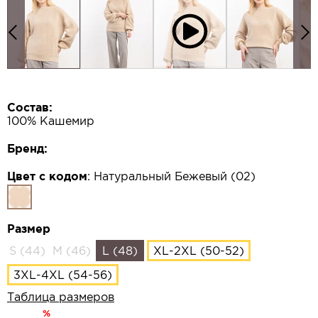
Состав:
100% Кашемир
Бренд:
Цвет с кодом
:
Натуральный Бежевый (02)
Размер
S (44)
M (46)
L (48)
XL-2XL (50-52)
3XL-4XL (54-56)
Таблица размеров
%