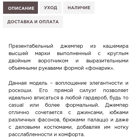
1. Выберите изделие на сайте.
УХОД
НАЛИЧИЕ
ОПИСАНИЕ
2. Нажмите «Заказать примерку» и выберите салон.
3. Заполните форму и отправьте заявку.
ДОСТАВКА И ОПЛАТА
4. Мы свяжемся с Вами, подтвердим заказ и
сообщим, когда изделие будет готово к примерке.
Услуга бесплатная и ни к чему не обязывает: Вы
Презентабельный джемпер из кашемира
примеряете в салоне и уже на месте решаете,
высшей марки выполненный с круглым
покупать или нет.
двойным воротником и выразительными
Планируйте визит в удобное для Вас время -
объемными рукавами формой «фонарик».
резерв действует 5 дней.
Данная модель – воплощение элегантности и
роскоши. Его прямой силуэт позволяет
идеально вписаться в любой гардероб, будь то
casual или более формальный. Джемпер
отлично сочетается с джинсами, юбками
различных фасонов, брюками палаццо и даже
с деловыми костюмами, добавляя им нотку
расслабленности и комфорта.