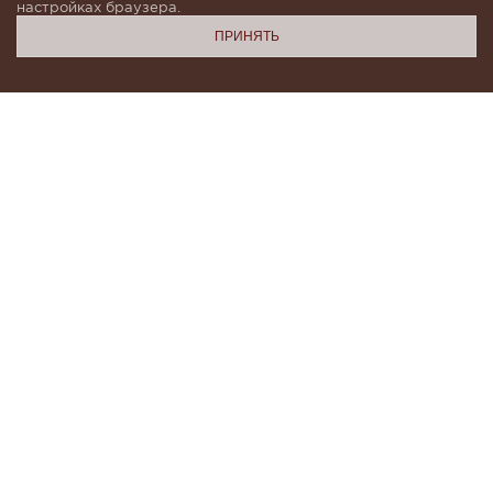
настройках браузера.
ПРИНЯТЬ
Подпишитесь, чтобы быть в курсе новинок и получать
индивидуальные предложения от KHAN.Cashmere
email
Я даю согласие на обработку моих
персональных данных в соответствии с
условиями
Политики конфиденциальности
и
Политики обработки персональных данных
.