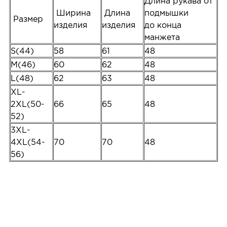
Длина рукава от
Ширина
Длина
подмышки
Размер
изделия
изделия
до конца
манжета
S(44)
58
61
48
M(46)
60
62
48
L(48)
62
63
48
XL-
2XL(50-
66
65
48
52)
3XL-
4XL(54-
70
70
48
56)