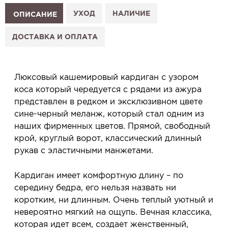
1. Выберите изделие на сайте.
УХОД
НАЛИЧИЕ
ОПИСАНИЕ
2. Нажмите «Заказать примерку» и выберите салон.
3. Заполните форму и отправьте заявку.
ДОСТАВКА И ОПЛАТА
4. Мы свяжемся с Вами, подтвердим заказ и
сообщим, когда изделие будет готово к примерке.
Услуга бесплатная и ни к чему не обязывает: Вы
Люксовый кашемировый кардиган с узором
примеряете в салоне и уже на месте решаете,
коса который чередуется с рядами из ажура
покупать или нет.
представлен в редком и эксклюзивном цвете
Планируйте визит в удобное для Вас время -
сине-черный меланж, который стал одним из
резерв действует 5 дней.
наших фирменных цветов. Прямой, свободный
крой, круглый ворот, классический длинный
рукав с эластичными манжетами.
Кардиган имеет комфортную длину – по
середину бедра, его нельзя назвать ни
коротким, ни длинным. Очень теплый уютный и
невероятно мягкий на ощупь. Вечная классика,
которая идет всем, создает женственный,