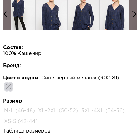
Состав:
100% Кашемир
Бренд:
Цвет с кодом
:
Сине-черный меланж (902-81)
Размер
M-L (46-48)
XL-2XL (50-52)
3XL-4XL (54-56)
XS-S (42-44)
Таблица размеров
%