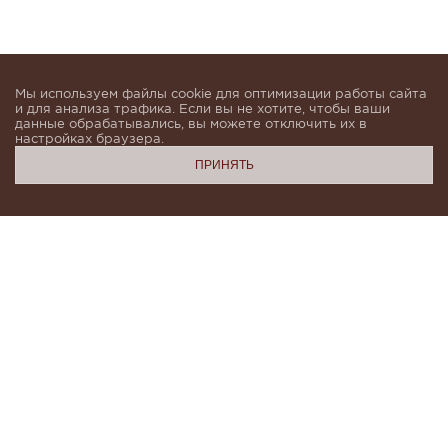
Мы используем файлы cookie для оптимизации работы сайта
и для анализа трафика. Если вы не хотите, чтобы ваши
данные обрабатывались, вы можете отключить их в
настройках браузера.
ПРИНЯТЬ
Подпишитесь, чтобы быть в курсе новинок и получать
индивидуальные предложения от KHAN.Cashmere
email
Я даю согласие на обработку моих