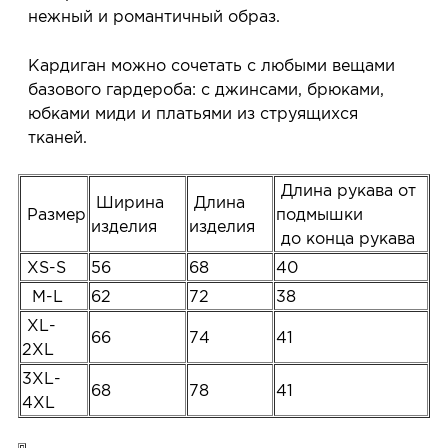
нежный и романтичный образ.
Кардиган можно сочетать с любыми вещами
базового гардероба: с джинсами, брюками,
юбками миди и платьями из струящихся
тканей.
Длина рукава от
Ширина
Длина
Размер
подмышки
изделия
изделия
до конца рукава
XS-S
56
68
40
M-L
62
72
38
XL-
66
74
41
2XL
3XL-
68
78
41
4XL