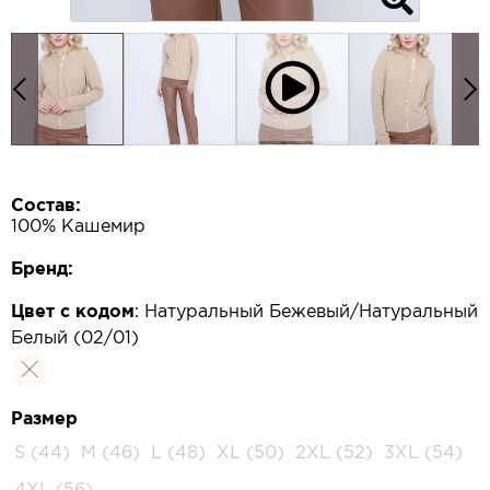
Состав:
100% Кашемир
Бренд:
Цвет с кодом
:
Натуральный Бежевый/Натуральный
Белый (02/01)
Размер
S (44)
M (46)
L (48)
XL (50)
2XL (52)
3XL (54)
4XL (56)