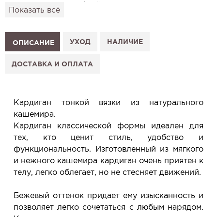
привезём его в удобный для вас салон и
Показать всё
подготовим к Вашему визиту.
Как это работает:
1. Выберите изделие на сайте.
УХОД
НАЛИЧИЕ
ОПИСАНИЕ
2. Нажмите «Заказать примерку» и выберите салон.
3. Заполните форму и отправьте заявку.
ДОСТАВКА И ОПЛАТА
4. Мы свяжемся с Вами, подтвердим заказ и
сообщим, когда изделие будет готово к примерке.
Услуга бесплатная и ни к чему не обязывает: Вы
Кардиган тонкой вязки из натурального
примеряете в салоне и уже на месте решаете,
кашемира.
покупать или нет.
Кардиган классической формы идеален для
Планируйте визит в удобное для Вас время -
тех, кто ценит стиль, удобство и
резерв действует 5 дней.
функциональность. Изготовленный из мягкого
и нежного кашемира кардиган очень приятен к
телу, легко облегает, но не стесняет движений.
Бежевый оттенок придает ему изысканность и
позволяет легко сочетаться с любым нарядом.