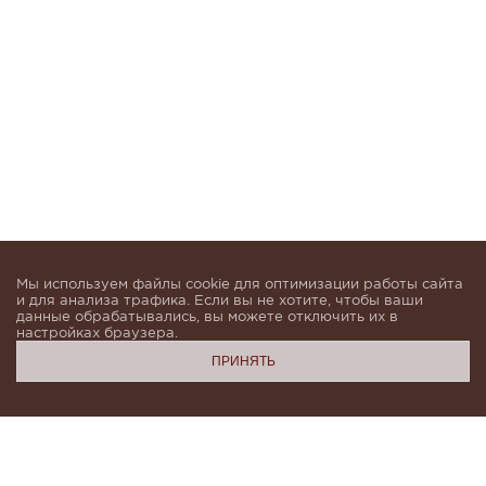
Мы используем файлы cookie для оптимизации работы сайта
и для анализа трафика. Если вы не хотите, чтобы ваши
данные обрабатывались, вы можете отключить их в
настройках браузера.
ПРИНЯТЬ
Подпишитесь, чтобы быть в курсе новинок и получать
индивидуальные предложения от KHAN.Cashmere