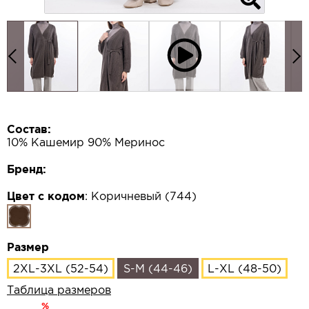
Состав:
10% Кашемир 90% Меринос
Бренд:
Цвет с кодом
:
Коричневый (744)
Размер
2XL-3XL (52-54)
S-M (44-46)
L-XL (48-50)
Таблица размеров
%