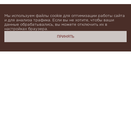
Мы используем файлы cookie для оптимизации работы сайта
и для анализа трафика. Если вы не хотите, чтобы ваши
данные обрабатывались, вы можете отключить их в
настройках браузера.
ПРИНЯТЬ
Подпишитесь, чтобы быть в курсе новинок и получать
индивидуальные предложения от KHAN.Cashmere
email
Я даю согласие на обработку моих
персональных данных в соответствии с
условиями
Политики конфиденциальности
и