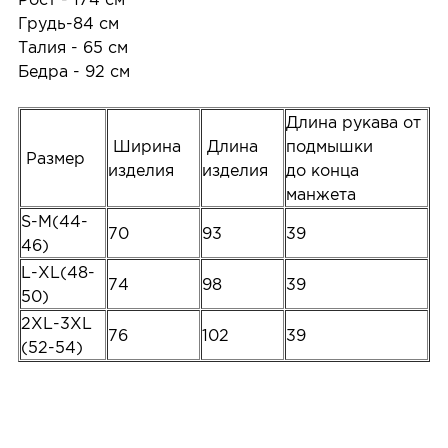
Грудь-84 см
Талия - 65 см
Бедра - 92 см
Длина рукава от
Ширина
Длина
подмышки
Размер
изделия
изделия
до конца
манжета
S-M(44-
70
93
39
46)
L-XL(48-
74
98
39
50)
2XL-3XL
76
102
39
(52-54)