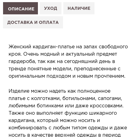
1. Выберите изделие на сайте.
УХОД
НАЛИЧИЕ
ОПИСАНИЕ
2. Нажмите «Заказать примерку» и выберите салон.
3. Заполните форму и отправьте заявку.
ДОСТАВКА И ОПЛАТА
4. Мы свяжемся с Вами, подтвердим заказ и
сообщим, когда изделие будет готово к примерке.
Услуга бесплатная и ни к чему не обязывает: Вы
Женский кардиган-платье на запах свободного
примеряете в салоне и уже на месте решаете,
кроя. Очень модный и актуальный предмет
покупать или нет.
гардероба, так как на сегодняшний день в
Планируйте визит в удобное для Вас время -
тренде понятные модели, преподнесенные с
резерв действует 5 дней.
оригинальным подходом и новым прочтением.
Изделие можно надеть как полноценное
платье с колготками, ботильонами, сапогами,
любимыми ботинками или даже кроссовками.
Также оно выполняет функцию шикарного
кардигана, который можно носить и
комбинировать с любым типом одежды и даже
носить в качестве верхней одежды в период