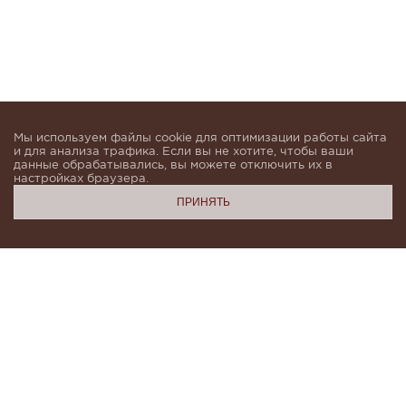
Мы используем файлы cookie для оптимизации работы сайта
и для анализа трафика. Если вы не хотите, чтобы ваши
данные обрабатывались, вы можете отключить их в
настройках браузера.
ПРИНЯТЬ
Подпишитесь, чтобы быть в курсе новинок и получать
индивидуальные предложения от KHAN.Cashmere
email