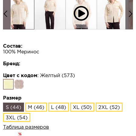
Состав:
100% Меринос
Бренд:
Цвет с кодом
:
Желтый (573)
Размер
S (44)
M (46)
L (48)
XL (50)
2XL (52)
3XL (54)
Таблица размеров
%