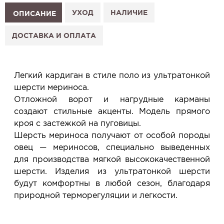
1. Выберите изделие на сайте.
УХОД
НАЛИЧИЕ
ОПИСАНИЕ
2. Нажмите «Заказать примерку» и выберите салон.
3. Заполните форму и отправьте заявку.
ДОСТАВКА И ОПЛАТА
4. Мы свяжемся с Вами, подтвердим заказ и
сообщим, когда изделие будет готово к примерке.
Услуга бесплатная и ни к чему не обязывает: Вы
Легкий кардиган в стиле поло из ультратонкой
примеряете в салоне и уже на месте решаете,
шерсти мериноса.
покупать или нет.
Отложной ворот и нагрудные карманы
Планируйте визит в удобное для Вас время -
создают стильные акценты. Модель прямого
резерв действует 5 дней.
кроя с застежкой на пуговицы.
Шерсть мериноса получают от особой породы
овец — мериносов, специально выведенных
для производства мягкой высококачественной
шерсти. Изделия из ультратонкой шерсти
будут комфортны в любой сезон, благодаря
природной терморегуляции и легкости.