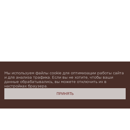
Мы используем файлы cookie для оптимизации работы сайта
и для анализа трафика. Если вы не хотите, чтобы ваши
данные обрабатывались, вы можете отключить их в
настройках браузера.
ПРИНЯТЬ
Подпишитесь, чтобы быть в курсе новинок и получать
индивидуальные предложения от KHAN.Cashmere