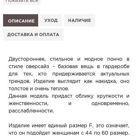
Показать всё
подготовим к Вашему визиту.
Как это работает:
1. Выберите изделие на сайте.
УХОД
НАЛИЧИЕ
ОПИСАНИЕ
2. Нажмите «Заказать примерку» и выберите салон.
3. Заполните форму и отправьте заявку.
ДОСТАВКА И ОПЛАТА
4. Мы свяжемся с Вами, подтвердим заказ и
сообщим, когда изделие будет готово к примерке.
Услуга бесплатная и ни к чему не обязывает: Вы
Двустороннее, стильное и модное пончо в
примеряете в салоне и уже на месте решаете,
стиле оверсайз – базовая вещь в гардеробе
покупать или нет.
для тех, кто придерживается актуальных
Планируйте визит в удобное для Вас время -
трендов. Изделие выглядит как накидка, оно
резерв действует 5 дней.
толстое и очень теплое.
Данная модель придаст облику хрупкости и
женственности, и одновременно,
расслабленности.
Изделие имеет единый размер F, это означает,
что он подойдет женщинам с 44 по 60 размер.