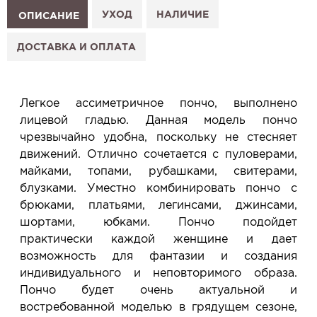
1. Выберите изделие на сайте.
УХОД
НАЛИЧИЕ
ОПИСАНИЕ
2. Нажмите «Заказать примерку» и выберите салон.
3. Заполните форму и отправьте заявку.
ДОСТАВКА И ОПЛАТА
4. Мы свяжемся с Вами, подтвердим заказ и
сообщим, когда изделие будет готово к примерке.
Услуга бесплатная и ни к чему не обязывает: Вы
Легкое ассиметричное пончо, выполнено
примеряете в салоне и уже на месте решаете,
лицевой гладью. Данная модель пончо
покупать или нет.
чрезвычайно удобна, поскольку не стесняет
Планируйте визит в удобное для Вас время -
движений. Отлично сочетается с пуловерами,
резерв действует 5 дней.
майками, топами, рубашками, свитерами,
блузками. Уместно комбинировать пончо с
брюками, платьями, легинсами, джинсами,
шортами, юбками. Пончо подойдет
практически каждой женщине и дает
возможность для фантазии и создания
индивидуального и неповторимого образа.
Пончо будет очень актуальной и
востребованной моделью в грядущем сезоне,