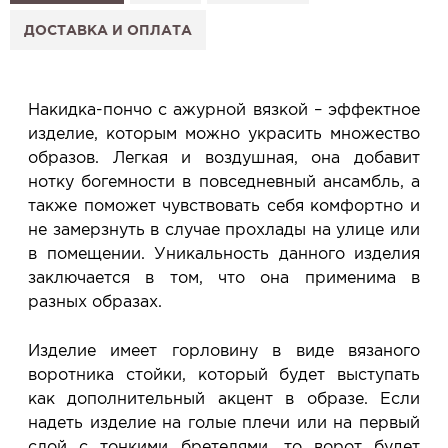
2. Нажмите «Заказать примерку» и выберите салон.
3. Заполните форму и отправьте заявку.
ДОСТАВКА И ОПЛАТА
4. Мы свяжемся с Вами, подтвердим заказ и
сообщим, когда изделие будет готово к примерке.
Услуга бесплатная и ни к чему не обязывает: Вы
Накидка-пончо с ажурной вязкой – эффектное
примеряете в салоне и уже на месте решаете,
изделие, которым можно украсить множество
покупать или нет.
образов. Легкая и воздушная, она добавит
Планируйте визит в удобное для Вас время -
нотку богемности в повседневный ансамбль, а
резерв действует 5 дней.
также поможет чувствовать себя комфортно и
не замерзнуть в случае прохлады на улице или
в помещении. Уникальность данного изделия
заключается в том, что она применима в
разных образах.
Изделие имеет горловину в виде вязаного
воротника стойки, который будет выступать
как дополнительный акцент в образе. Если
надеть изделие на голые плечи или на первый
слой с тонкими бретелями, то ворот будет