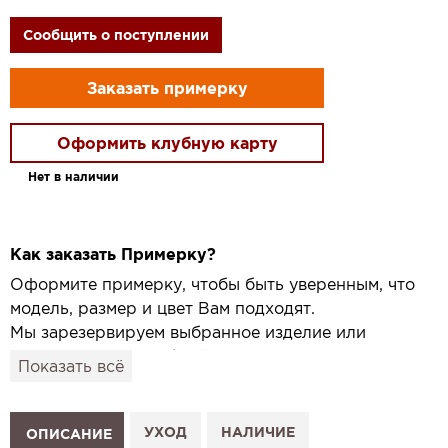
Сообщить о поступлении
Заказать примерку
Оформить клубную карту
Нет в наличии
Как заказать Примерку?
Оформите примерку, чтобы быть уверенным, что
модель, размер и цвет Вам подходят.
Мы зарезервируем выбранное изделие или
привезём его в удобный для вас салон и
Показать всё
подготовим к Вашему визиту.
Как это работает:
1. Выберите изделие на сайте.
УХОД
НАЛИЧИЕ
ОПИСАНИЕ