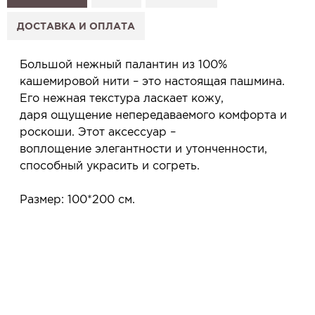
2. Нажмите «Заказать примерку» и выберите салон.
3. Заполните форму и отправьте заявку.
ДОСТАВКА И ОПЛАТА
4. Мы свяжемся с Вами, подтвердим заказ и
сообщим, когда изделие будет готово к примерке.
Большой нежный палантин из 100%
Услуга бесплатная и ни к чему не обязывает: Вы
кашемировой нити – это настоящая пашмина.
примеряете в салоне и уже на месте решаете,
Его нежная текстура ласкает кожу,
покупать или нет.
даря ощущение непередаваемого комфорта и
Планируйте визит в удобное для Вас время -
роскоши. Этот аксессуар –
резерв действует 5 дней.
воплощение элегантности и утонченности,
способный украсить и согреть.
Размер: 100*200 см.