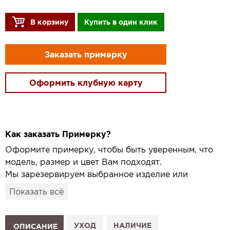
В корзину
Купить в один клик
Заказать примерку
Оформить клубную карту
Как заказать Примерку?
Оформите примерку, чтобы быть уверенным, что
модель, размер и цвет Вам подходят.
Мы зарезервируем выбранное изделие или
привезём его в удобный для вас салон и
Показать всё
подготовим к Вашему визиту.
Как это работает:
1. Выберите изделие на сайте.
УХОД
НАЛИЧИЕ
ОПИСАНИЕ