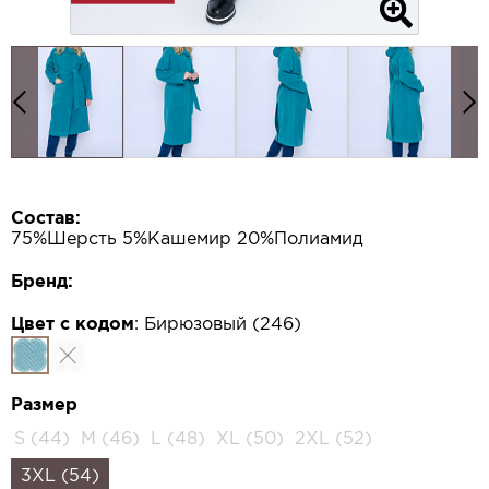
Состав:
75%Шерсть 5%Кашемир 20%Полиамид
Бренд:
Цвет с кодом
:
Бирюзовый (246)
Размер
S (44)
M (46)
L (48)
XL (50)
2XL (52)
3XL (54)