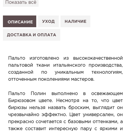
Показать всё
подготовим к Вашему визиту.
Как это работает:
1. Выберите изделие на сайте.
УХОД
НАЛИЧИЕ
ОПИСАНИЕ
2. Нажмите «Заказать примерку» и выберите салон.
3. Заполните форму и отправьте заявку.
ДОСТАВКА И ОПЛАТА
4. Мы свяжемся с Вами, подтвердим заказ и
сообщим, когда изделие будет готово к примерке.
Услуга бесплатная и ни к чему не обязывает: Вы
Пальто изготовлено из высококачественной
примеряете в салоне и уже на месте решаете,
пальтовой ткани итальянского производства,
покупать или нет.
созданной по уникальным технологиям,
Планируйте визит в удобное для Вас время -
отточенным поколениями мастеров.
резерв действует 5 дней.
Пальто Полин выполнено в освежающем
Бирюзовом цвете. Несмотря на то, что цвет
бирюзы нельзя назвать броским, выглядит он
чрезвычайно эффектно. Цвет универсален, он
прекрасно сочетается с базовыми оттенками, а
также составит интересную пару с яркими и