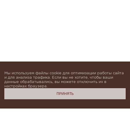
Мы используем файлы cookie для оптимизации работы сайта
и для анализа трафика. Если вы не хотите, чтобы ваши
данные обрабатывались, вы можете отключить их в
настройках браузера.
ПРИНЯТЬ
Подпишитесь, чтобы быть в курсе новинок и получать
индивидуальные предложения от KHAN.Cashmere