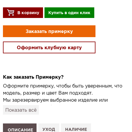
В корзину
Купить в один клик
Заказать примерку
Оформить клубную карту
Как заказать Примерку?
Оформите примерку, чтобы быть уверенным, что
модель, размер и цвет Вам подходят.
Мы зарезервируем выбранное изделие или
привезём его в удобный для вас салон и
Показать всё
подготовим к Вашему визиту.
Как это работает:
1. Выберите изделие на сайте.
УХОД
НАЛИЧИЕ
ОПИСАНИЕ