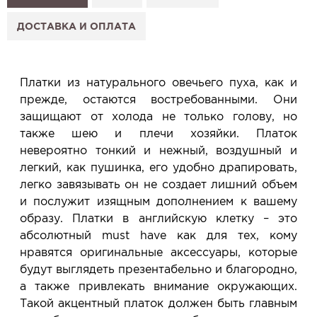
2. Нажмите «Заказать примерку» и выберите салон.
3. Заполните форму и отправьте заявку.
ДОСТАВКА И ОПЛАТА
4. Мы свяжемся с Вами, подтвердим заказ и
сообщим, когда изделие будет готово к примерке.
Услуга бесплатная и ни к чему не обязывает: Вы
Платки из натурального овечьего пуха, как и
примеряете в салоне и уже на месте решаете,
прежде, остаются востребованными. Они
покупать или нет.
защищают от холода не только голову, но
Планируйте визит в удобное для Вас время -
также шею и плечи хозяйки. Платок
резерв действует 5 дней.
невероятно тонкий и нежный, воздушный и
легкий, как пушинка, его удобно драпировать,
легко завязывать он не создает лишний объем
и послужит изящным дополнением к вашему
образу. Платки в английскую клетку – это
абсолютный must have как для тех, кому
нравятся оригинальные аксессуары, которые
будут выглядеть презентабельно и благородно,
а также привлекать внимание окружающих.
Такой акцентный платок должен быть главным