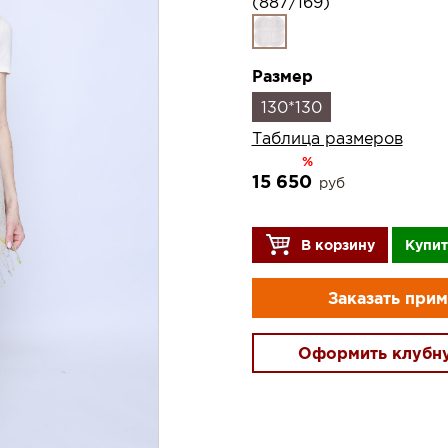
(887/169)
Размер
130*130
Таблица размеров
%
15 650
руб
В корзину
Купит
Заказать при
Оформить клубн