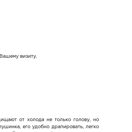
 Вашему визиту.
упать или нет.
щищают от холода не только голову, но
пушинка, его удобно драпировать, легко