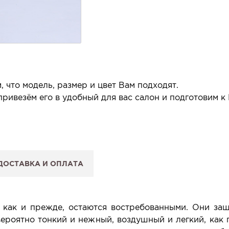
 что модель, размер и цвет Вам подходят.
ривезём его в удобный для вас салон и подготовим к
 салон.
 сообщим, когда изделие будет готово к примерке.
ДОСТАВКА И ОПЛАТА
: Вы примеряете в салоне и уже на месте решаете, пок
 резерв действует 5 дней.
, как и прежде, остаются востребованными. Они за
ероятно тонкий и нежный, воздушный и легкий, как 