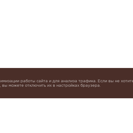
имизации работы сайта и для анализа трафика. Если вы не хотите
 вы можете отключить их в настройках браузера.
инок и получать индивидуальные предложения от KHA