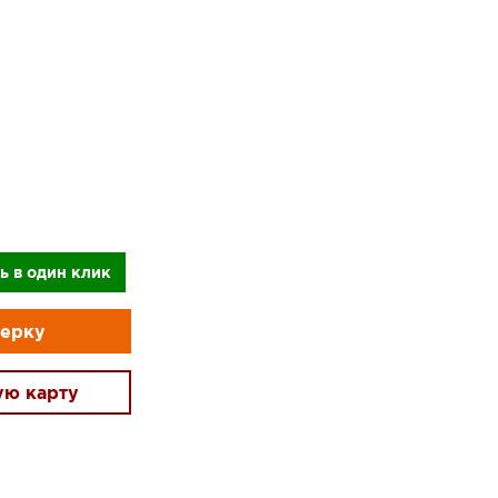
ь в один клик
мерку
ую карту