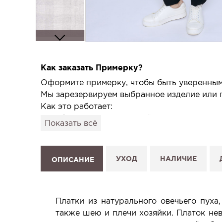
Как заказать Примерку?
Оформите примерку, чтобы быть уверенным,
Мы зарезервируем выбранное изделие или п
Как это работает:
1. Выберите изделие на сайте.
Показать всё
2. Нажмите «Заказать примерку» и выберите
3. Заполните форму и отправьте заявку.
4. Мы свяжемся с Вами, подтвердим заказ и
УХОД
НАЛИЧИЕ
ОПИСАНИЕ
Услуга бесплатная и ни к чему не обязывает
Планируйте визит в удобное для Вас время -
Платки из натурального овечьего пуха
также шею и плечи хозяйки. Платок нев