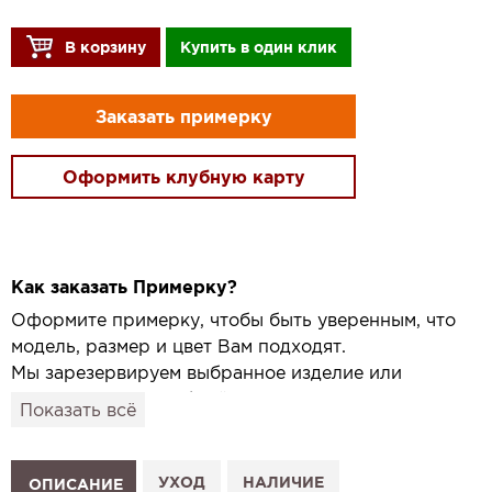
В корзину
Купить в один клик
Заказать примерку
Оформить клубную карту
Как заказать Примерку?
Оформите примерку, чтобы быть уверенным, что
модель, размер и цвет Вам подходят.
Мы зарезервируем выбранное изделие или
привезём его в удобный для вас салон и
Показать всё
подготовим к Вашему визиту.
Как это работает:
1. Выберите изделие на сайте.
УХОД
НАЛИЧИЕ
ОПИСАНИЕ