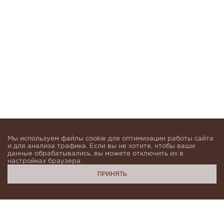
Мы используем файлы cookie для оптимизации работы сайта
и для анализа трафика. Если вы не хотите, чтобы ваши
данные обрабатывались, вы можете отключить их в
настройках браузера.
ПРИНЯТЬ
Подпишитесь, чтобы быть в курсе новинок и получать