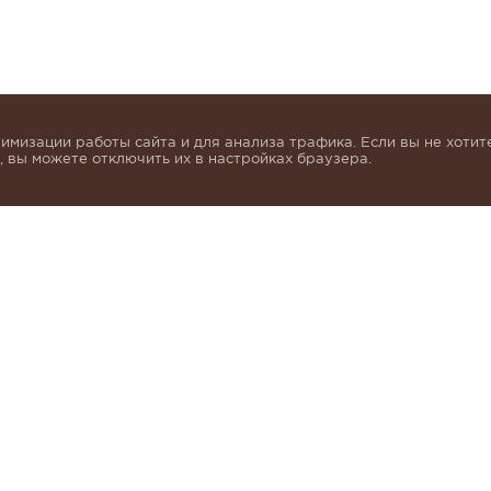
имизации работы сайта и для анализа трафика. Если вы не хотите
 вы можете отключить их в настройках браузера.
инок и получать индивидуальные предложения от KHA
моих персональных данных в соответствии с условия
альных данных
.