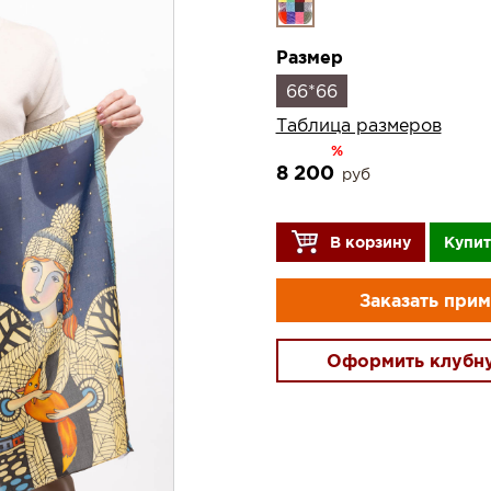
Размер
66*66
Таблица размеров
%
8 200
руб
В корзину
Купит
Заказать при
Оформить клубн