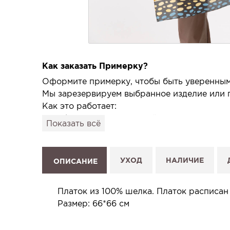
Как заказать Примерку?
Оформите примерку, чтобы быть уверенным,
Мы зарезервируем выбранное изделие или п
Как это работает:
1. Выберите изделие на сайте.
Показать всё
2. Нажмите «Заказать примерку» и выберите
3. Заполните форму и отправьте заявку.
4. Мы свяжемся с Вами, подтвердим заказ и
УХОД
НАЛИЧИЕ
ОПИСАНИЕ
Услуга бесплатная и ни к чему не обязывает
Планируйте визит в удобное для Вас время -
Платок из 100% шелка. Платок расписан
Размер: 66*66 см