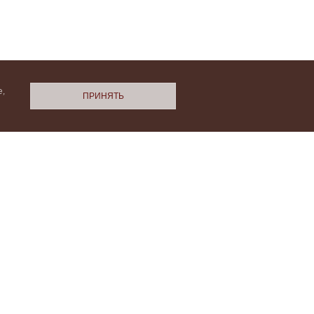
,
ПРИНЯТЬ
N.Cashmere
ми
Политики конфиденциальности