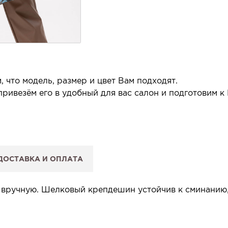
 что модель, размер и цвет Вам подходят.
ривезём его в удобный для вас салон и подготовим к
 салон.
 сообщим, когда изделие будет готово к примерке.
ДОСТАВКА И ОПЛАТА
: Вы примеряете в салоне и уже на месте решаете, пок
 резерв действует 5 дней.
 вручную. Шелковый крепдешин устойчив к сминанию,