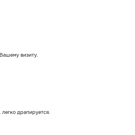
 Вашему визиту.
упать или нет.
 легко драпируется.