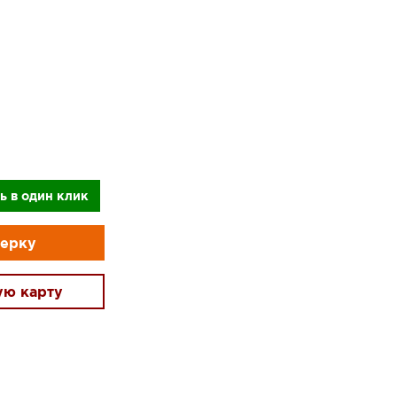
ь в один клик
мерку
ую карту