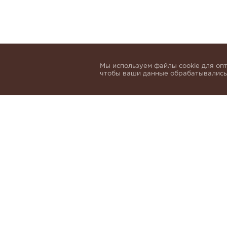
Мы используем файлы cookie для опт
чтобы ваши данные обрабатывались,
Подпишитесь, чтобы быть в курсе нов
email
Я даю согласие на обработку 
и
Политики обработки персон