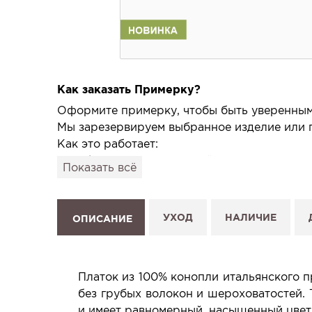
Как заказать Примерку?
Оформите примерку, чтобы быть уверенным,
Мы зарезервируем выбранное изделие или п
Как это работает:
1. Выберите изделие на сайте.
Показать всё
2. Нажмите «Заказать примерку» и выберите
3. Заполните форму и отправьте заявку.
4. Мы свяжемся с Вами, подтвердим заказ и
УХОД
НАЛИЧИЕ
ОПИСАНИЕ
Услуга бесплатная и ни к чему не обязывает
Планируйте визит в удобное для Вас время -
Платок из 100% конопли итальянского 
без грубых волокон и шероховатостей. 
и имеет равномерный, насыщенный цвет