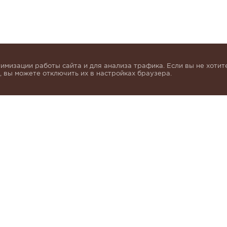
имизации работы сайта и для анализа трафика. Если вы не хотите
 вы можете отключить их в настройках браузера.
инок и получать индивидуальные предложения от KHA
моих персональных данных в соответствии с условия
альных данных
.