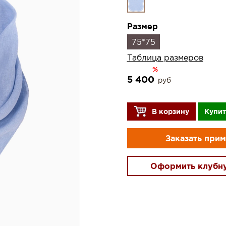
Размер
75*75
Таблица размеров
%
5 400
руб
В корзину
Купит
Заказать при
Оформить клубн