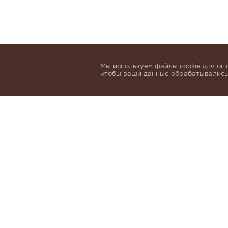
Мы используем файлы cookie для опт
чтобы ваши данные обрабатывались,
Подпишитесь, чтобы быть в курсе нов
email
Я даю согласие на обработку 
и
Политики обработки персон