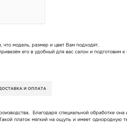
 что модель, размер и цвет Вам подходят.
ривезём его в удобный для вас салон и подготовим к
 салон.
 сообщим, когда изделие будет готово к примерке.
ДОСТАВКА И ОПЛАТА
: Вы примеряете в салоне и уже на месте решаете, пок
 резерв действует 5 дней.
производства. Благодаря специальной обработке она 
Такой платок мягкий на ощупь и имеет однородную т
.