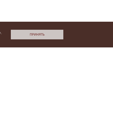
,
ПРИНЯТЬ
N.Cashmere
ми
Политики конфиденциальности