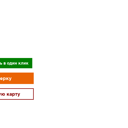
ь в один клик
мерку
ую карту