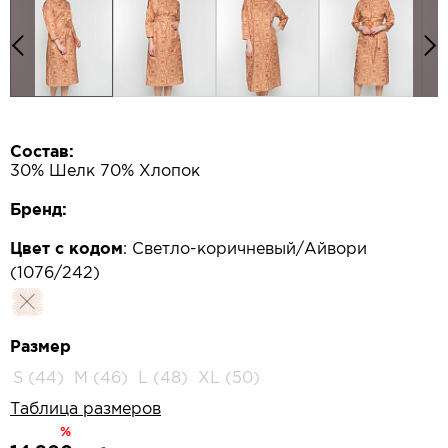
Состав:
30% Шелк 70% Хлопок
Бренд:
Цвет с кодом
:
Светло-коричневый/Айвори
(1076/242)
Размер
S (44)
M (46)
L (48)
XL (50)
Таблица размеров
%