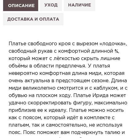
1. Выберите изделие на сайте.
УХОД
НАЛИЧИЕ
ОПИСАНИЕ
2. Нажмите «Заказать примерку» и выберите салон.
3. Заполните форму и отправьте заявку.
ДОСТАВКА И ОПЛАТА
4. Мы свяжемся с Вами, подтвердим заказ и
сообщим, когда изделие будет готово к примерке.
Услуга бесплатная и ни к чему не обязывает: Вы
Платье свободного кроя с вырезом «лодочка»,
примеряете в салоне и уже на месте решаете,
свободный рукав с комфортной длинной ¾,
покупать или нет.
который может с лёгкостью скрыть лишние
Планируйте визит в удобное для Вас время -
объёмы в области предплечья. У платья
резерв действует 5 дней.
невероятно комфортная длина миди, которая
очень актуальна в предстоящем сезоне. Длина
миди великолепно смотрится и с каблуком, и с
обувью на плоском ходу. Платье Ирида может
удачно скорректировать фигуру, максимально
приблизив ее к идеалу. Платье можно носить
как с поясом, который идёт в комплекте с
платьем, так и самостоятельно, не используя
пояс. Пояс поможет вам подчеркнуть талию и