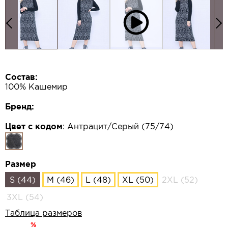
Состав:
100% Кашемир
Бренд:
Цвет с кодом
:
Антрацит/Серый (75/74)
Размер
S (44)
M (46)
L (48)
XL (50)
2XL (52)
3XL (54)
Таблица размеров
%