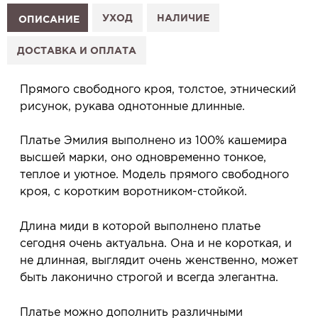
1. Выберите изделие на сайте.
УХОД
НАЛИЧИЕ
ОПИСАНИЕ
2. Нажмите «Заказать примерку» и выберите салон.
3. Заполните форму и отправьте заявку.
ДОСТАВКА И ОПЛАТА
4. Мы свяжемся с Вами, подтвердим заказ и
сообщим, когда изделие будет готово к примерке.
Прямого свободного кроя, толстое, этнический
Услуга бесплатная и ни к чему не обязывает: Вы
рисунок, рукава однотонные длинные.
примеряете в салоне и уже на месте решаете,
покупать или нет.
Платье Эмилия выполнено из 100% кашемира
Планируйте визит в удобное для Вас время -
высшей марки, оно одновременно тонкое,
резерв действует 5 дней.
теплое и уютное. Модель прямого свободного
кроя, с коротким воротником-стойкой.
Длина миди в которой выполнено платье
сегодня очень актуальна. Она и не короткая, и
не длинная, выглядит очень женственно, может
быть лаконично строгой и всегда элегантна.
Платье можно дополнить различными