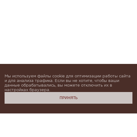
Мы используем файлы cookie для оптимизации работы сайта
и для анализа трафика. Если вы не хотите, чтобы ваши
данные обрабатывались, вы можете отключить их в
настройках браузера.
ПРИНЯТЬ
Подпишитесь, чтобы быть в курсе новинок и получать
индивидуальные предложения от KHAN.Cashmere