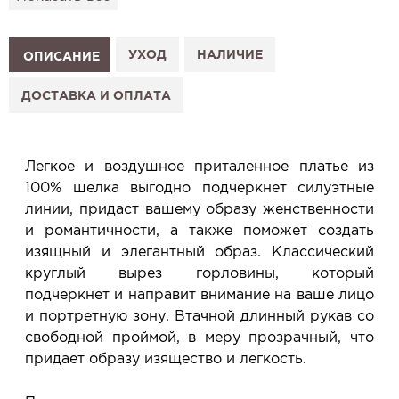
подготовим к Вашему визиту.
Как это работает:
1. Выберите изделие на сайте.
УХОД
НАЛИЧИЕ
ОПИСАНИЕ
2. Нажмите «Заказать примерку» и выберите салон.
3. Заполните форму и отправьте заявку.
ДОСТАВКА И ОПЛАТА
4. Мы свяжемся с Вами, подтвердим заказ и
сообщим, когда изделие будет готово к примерке.
Услуга бесплатная и ни к чему не обязывает: Вы
Легкое и воздушное приталенное платье из
примеряете в салоне и уже на месте решаете,
100% шелка выгодно подчеркнет силуэтные
покупать или нет.
линии, придаст вашему образу женственности
Планируйте визит в удобное для Вас время -
и романтичности, а также поможет создать
резерв действует 5 дней.
изящный и элегантный образ. Классический
круглый вырез горловины, который
подчеркнет и направит внимание на ваше лицо
и портретную зону. Втачной длинный рукав со
свободной проймой, в меру прозрачный, что
придает образу изящество и легкость.