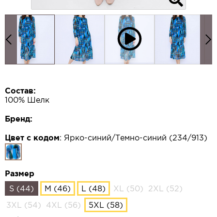
Состав:
100% Шелк
Бренд:
Цвет с кодом
:
Ярко-синий/Темно-синий (234/913)
Размер
S (44)
M (46)
L (48)
XL (50)
2XL (52)
3XL (54)
4XL (56)
5XL (58)