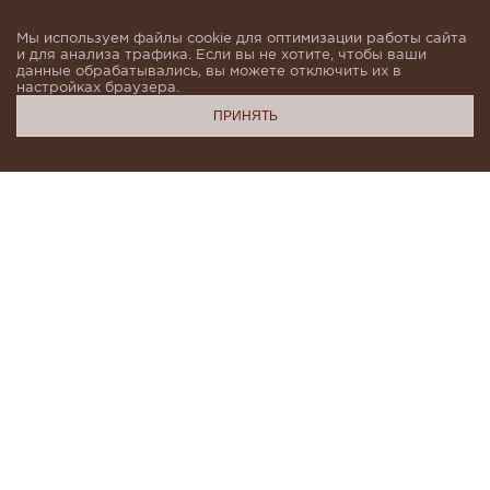
Мы используем файлы cookie для оптимизации работы сайта
и для анализа трафика. Если вы не хотите, чтобы ваши
данные обрабатывались, вы можете отключить их в
настройках браузера.
ПРИНЯТЬ
Подпишитесь, чтобы быть в курсе новинок и получать
индивидуальные предложения от KHAN.Cashmere
email
Я даю согласие на обработку моих
персональных данных в соответствии с
условиями
Политики конфиденциальности
и
Политики обработки персональных данных
.