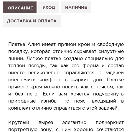
1. Выберите изделие на сайте.
УХОД
НАЛИЧИЕ
ОПИСАНИЕ
2. Нажмите «Заказать примерку» и выберите салон.
3. Заполните форму и отправьте заявку.
ДОСТАВКА И ОПЛАТА
4. Мы свяжемся с Вами, подтвердим заказ и
сообщим, когда изделие будет готово к примерке.
Услуга бесплатная и ни к чему не обязывает: Вы
Платье Алия имеет прямой крой и свободную
примеряете в салоне и уже на месте решаете,
посадку, которая отлично скрывает силуэтные
покупать или нет.
линии. Легкое платье создано специально для
Планируйте визит в удобное для Вас время -
теплой погоды, так как его форма и состав
резерв действует 5 дней.
вместе великолепно справляются с задачей
обеспечить комфорт в жаркие дни. Платье
прямого кроя можно носить как с поясом, так
и без него. Если вам хочется подчеркнуть
природные изгибы, то пояс, входящий в
комплект отлично справиться с этой задачей.
Круглый вырез элегантно подчеркнет
портретную зону, с ним хорошо сочетаются