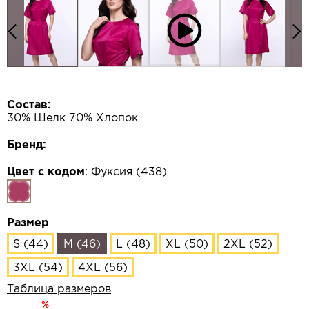
Состав:
30% Шелк 70% Хлопок
Бренд:
Цвет с кодом
:
Фуксия (438)
Размер
S (44)
M (46)
L (48)
XL (50)
2XL (52)
3XL (54)
4XL (56)
Таблица размеров
%