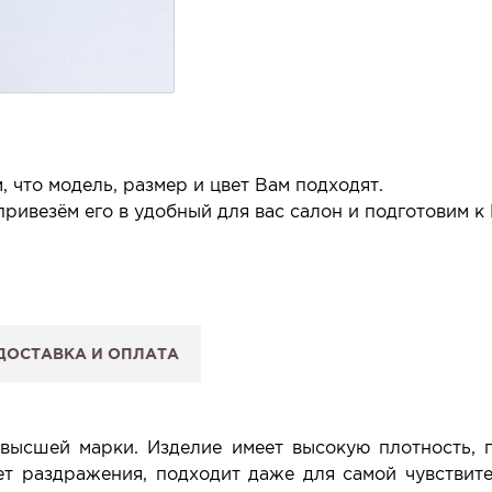
 что модель, размер и цвет Вам подходят.
ривезём его в удобный для вас салон и подготовим к
 салон.
 сообщим, когда изделие будет готово к примерке.
ДОСТАВКА И ОПЛАТА
: Вы примеряете в салоне и уже на месте решаете, пок
 резерв действует 5 дней.
высшей марки. Изделие имеет высокую плотность,
т раздражения, подходит даже для самой чувствите