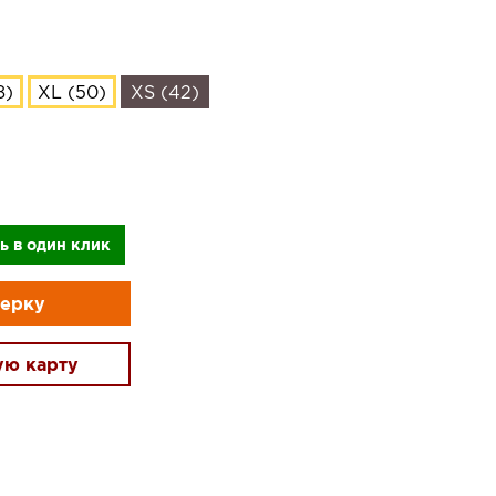
8)
XL (50)
XS (42)
ь в один клик
мерку
ую карту