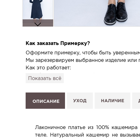
Как заказать Примерку?
Оформите примерку, чтобы быть уверенным,
Мы зарезервируем выбранное изделие или п
Как это работает:
1. Выберите изделие на сайте.
Показать всё
2. Нажмите «Заказать примерку» и выберите
3. Заполните форму и отправьте заявку.
4. Мы свяжемся с Вами, подтвердим заказ и
УХОД
НАЛИЧИЕ
ОПИСАНИЕ
Услуга бесплатная и ни к чему не обязывает
Планируйте визит в удобное для Вас время -
Лаконичное платье из 100% кашемира 
теле. Натуральный кашемир не вызывае