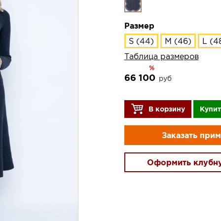
Размер
S (44)
M (46)
L (4
Таблица размеров
%
66 100
руб
В корзину
Купит
Заказать при
Оформить клубн