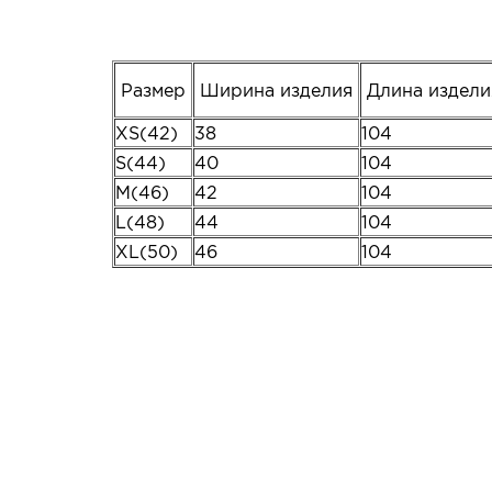
Размер
Ширина изделия
Длина издел
XS(42)
38
104
S(44)
40
104
M(46)
42
104
L(48)
44
104
XL(50)
46
104