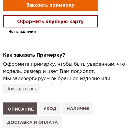
Заказать примерку
Оформить клубную карту
Нет в наличии
Как заказать Примерку?
Оформите примерку, чтобы быть уверенным, что
модель, размер и цвет Вам подходят.
Мы зарезервируем выбранное изделие или
привезём его в удобный для вас салон и
Показать всё
подготовим к Вашему визиту.
Как это работает:
1. Выберите изделие на сайте.
УХОД
НАЛИЧИЕ
ОПИСАНИЕ
2. Нажмите «Заказать примерку» и выберите салон.
3. Заполните форму и отправьте заявку.
ДОСТАВКА И ОПЛАТА
4. Мы свяжемся с Вами, подтвердим заказ и