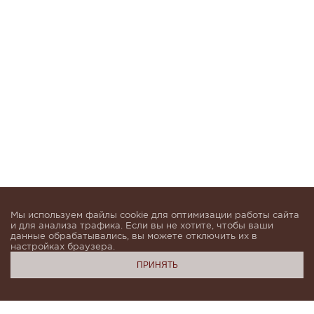
Мы используем файлы cookie для оптимизации работы сайта
и для анализа трафика. Если вы не хотите, чтобы ваши
данные обрабатывались, вы можете отключить их в
настройках браузера.
ПРИНЯТЬ