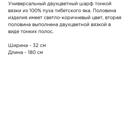
сообщим, когда изделие будет готово к примерке.
Универсальный двухцветный шарф тонкой
Услуга бесплатная и ни к чему не обязывает: Вы
вязки из 100% пуха тибетского яка. Половина
примеряете в салоне и уже на месте решаете,
изделия имеет светло-коричневый цвет, вторая
покупать или нет.
половина выполнена двухцветной вязкой в
Планируйте визит в удобное для Вас время -
виде тонких полос.
резерв действует 5 дней.
Ширина - 32 см
Длина - 180 см