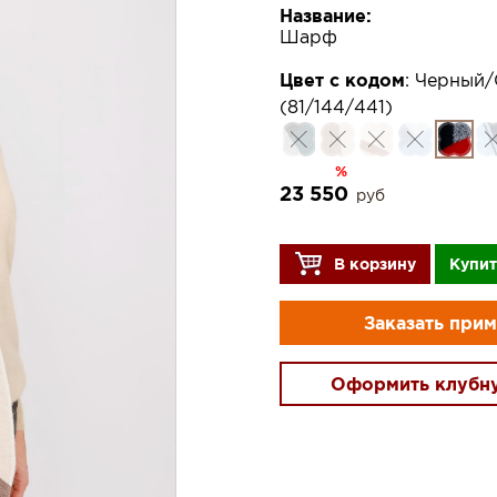
Название:
Шарф
Цвет с кодом
:
Черный/
(81/144/441)
%
23 550
руб
В корзину
Купит
Заказать при
Оформить клубн