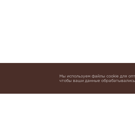
Мы используем файлы cookie для опт
чтобы ваши данные обрабатывались,
Подпишитесь, чтобы быть в курсе нов