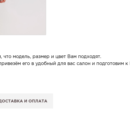
 что модель, размер и цвет Вам подходят.
ривезём его в удобный для вас салон и подготовим к
 салон.
 сообщим, когда изделие будет готово к примерке.
ДОСТАВКА И ОПЛАТА
: Вы примеряете в салоне и уже на месте решаете, пок
 резерв действует 5 дней.