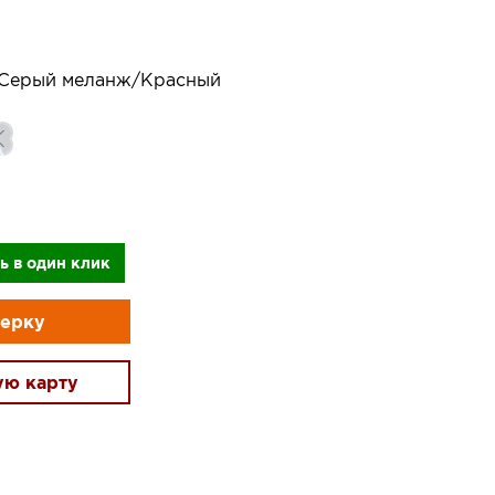
Серый меланж/Красный
ь в один клик
мерку
ую карту