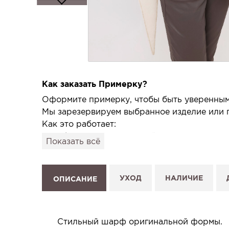
Как заказать Примерку?
Оформите примерку, чтобы быть уверенным,
Мы зарезервируем выбранное изделие или п
Как это работает:
1. Выберите изделие на сайте.
Показать всё
2. Нажмите «Заказать примерку» и выберите
3. Заполните форму и отправьте заявку.
4. Мы свяжемся с Вами, подтвердим заказ и
УХОД
НАЛИЧИЕ
ОПИСАНИЕ
Услуга бесплатная и ни к чему не обязывает
Планируйте визит в удобное для Вас время -
Стильный шарф оригинальной формы.