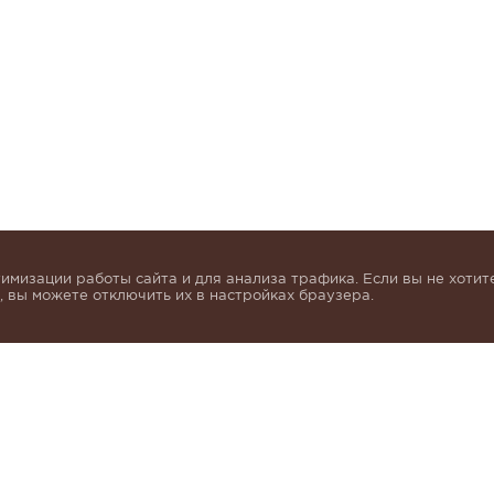
имизации работы сайта и для анализа трафика. Если вы не хотите
 вы можете отключить их в настройках браузера.
инок и получать индивидуальные предложения от KHA