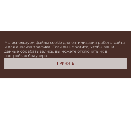
Мы используем файлы cookie для оптимизации работы сайта
и для анализа трафика. Если вы не хотите, чтобы ваши
данные обрабатывались, вы можете отключить их в
настройках браузера.
ПРИНЯТЬ
Подпишитесь, чтобы быть в курсе новинок и получать
индивидуальные предложения от KHAN.Cashmere
email