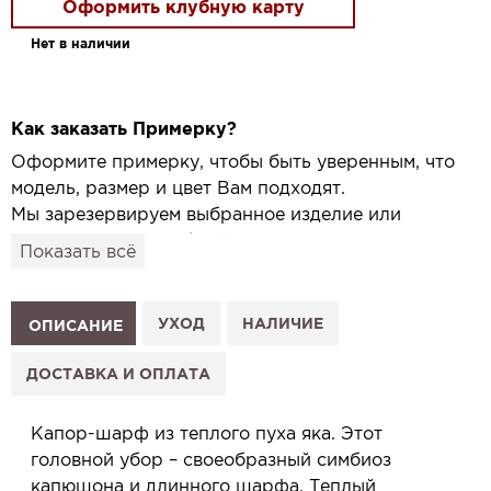
Оформить клубную карту
Нет в наличии
Как заказать Примерку?
Оформите примерку, чтобы быть уверенным, что
модель, размер и цвет Вам подходят.
Мы зарезервируем выбранное изделие или
привезём его в удобный для вас салон и
Показать всё
подготовим к Вашему визиту.
Как это работает:
1. Выберите изделие на сайте.
УХОД
НАЛИЧИЕ
ОПИСАНИЕ
2. Нажмите «Заказать примерку» и выберите салон.
3. Заполните форму и отправьте заявку.
ДОСТАВКА И ОПЛАТА
4. Мы свяжемся с Вами, подтвердим заказ и
сообщим, когда изделие будет готово к примерке.
Капор-шарф из теплого пуха яка. Этот
Услуга бесплатная и ни к чему не обязывает: Вы
головной убор – своеобразный симбиоз
примеряете в салоне и уже на месте решаете,
капюшона и длинного шарфа. Теплый