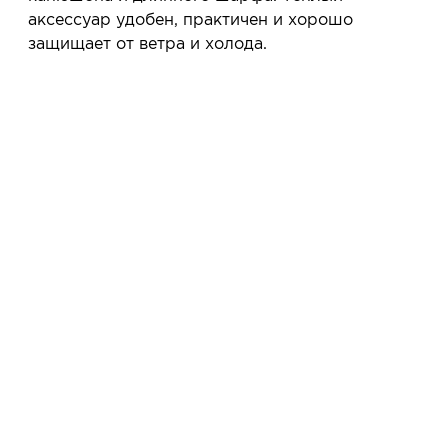
покупать или нет.
аксессуар удобен, практичен и хорошо
Планируйте визит в удобное для Вас время -
защищает от ветра и холода.
резерв действует 5 дней.