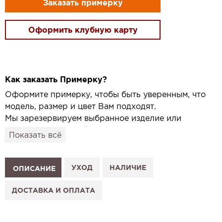
Заказать примерку
Оформить клубную карту
Как заказать Примерку?
Оформите примерку, чтобы быть уверенным, что
модель, размер и цвет Вам подходят.
Мы зарезервируем выбранное изделие или
привезём его в удобный для вас салон и
Показать всё
подготовим к Вашему визиту.
Как это работает:
1. Выберите изделие на сайте.
УХОД
НАЛИЧИЕ
ОПИСАНИЕ
2. Нажмите «Заказать примерку» и выберите салон.
3. Заполните форму и отправьте заявку.
ДОСТАВКА И ОПЛАТА
4. Мы свяжемся с Вами, подтвердим заказ и
сообщим, когда изделие будет готово к примерке.