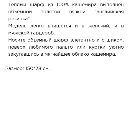
Услуга бесплатная и ни к чему не обязывает: Вы
Теплый шарф из 100% кашемира выполнен
примеряете в салоне и уже на месте решаете,
объемной толстой вязкой "английская
покупать или нет.
резинка".
Планируйте визит в удобное для Вас время -
Модель легко впишется и в женский, и в
резерв действует 5 дней.
мужской гардероб.
Носите объемный шарф элегантно и с шиком,
поверх любимого пальто или куртки уютно
закутавшись в мягчайшее облако кашемира.
Размер: 150*28 см.