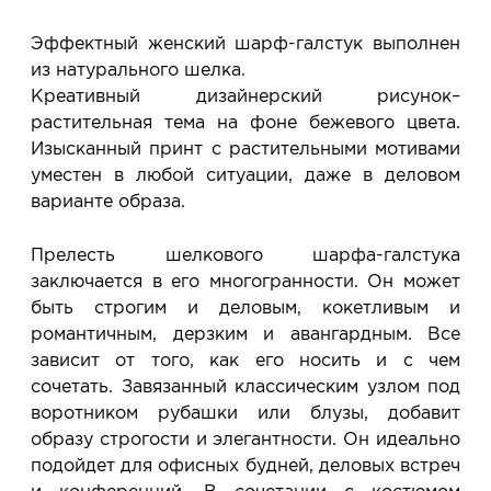
сообщим, когда изделие будет готово к примерке.
Услуга бесплатная и ни к чему не обязывает: Вы
Эффектный женский шарф-галстук выполнен
примеряете в салоне и уже на месте решаете,
из натурального шелка.
покупать или нет.
Креативный дизайнерский рисунок–
Планируйте визит в удобное для Вас время -
растительная тема на фоне бежевого цвета.
резерв действует 5 дней.
Изысканный принт с растительными мотивами
уместен в любой ситуации, даже в деловом
варианте образа.
Прелесть шелкового шарфа-галстука
заключается в его многогранности. Он может
быть строгим и деловым, кокетливым и
романтичным, дерзким и авангардным. Все
зависит от того, как его носить и с чем
сочетать. Завязанный классическим узлом под
воротником рубашки или блузы, добавит
образу строгости и элегантности. Он идеально
подойдет для офисных будней, деловых встреч