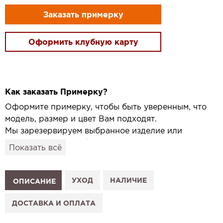
Заказать примерку
Оформить клубную карту
Как заказать Примерку?
Оформите примерку, чтобы быть уверенным, что
модель, размер и цвет Вам подходят.
Мы зарезервируем выбранное изделие или
привезём его в удобный для вас салон и
Показать всё
подготовим к Вашему визиту.
Как это работает:
1. Выберите изделие на сайте.
УХОД
НАЛИЧИЕ
ОПИСАНИЕ
2. Нажмите «Заказать примерку» и выберите салон.
3. Заполните форму и отправьте заявку.
ДОСТАВКА И ОПЛАТА
4. Мы свяжемся с Вами, подтвердим заказ и