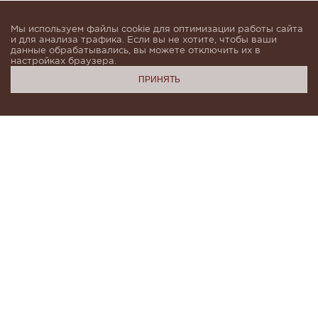
Мы используем файлы cookie для оптимизации работы сайта
и для анализа трафика. Если вы не хотите, чтобы ваши
данные обрабатывались, вы можете отключить их в
настройках браузера.
ПРИНЯТЬ
Подпишитесь, чтобы быть в курсе новинок и получать
индивидуальные предложения от KHAN.Cashmere
email
Я даю согласие на обработку моих
персональных данных в соответствии с
условиями
Политики конфиденциальности
и
Политики обработки персональных данных
.