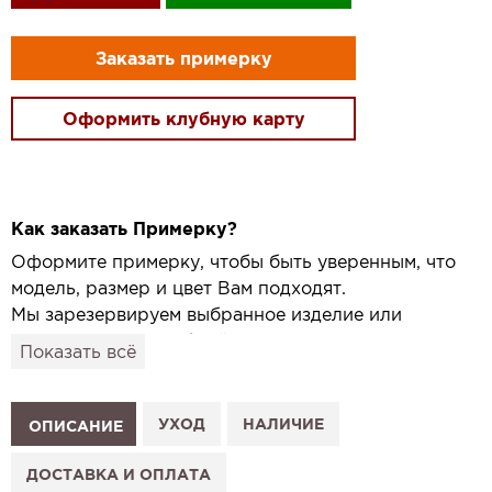
Заказать примерку
Оформить клубную карту
Как заказать Примерку?
Оформите примерку, чтобы быть уверенным, что
модель, размер и цвет Вам подходят.
Мы зарезервируем выбранное изделие или
привезём его в удобный для вас салон и
Показать всё
подготовим к Вашему визиту.
Как это работает:
1. Выберите изделие на сайте.
УХОД
НАЛИЧИЕ
ОПИСАНИЕ
2. Нажмите «Заказать примерку» и выберите салон.
3. Заполните форму и отправьте заявку.
ДОСТАВКА И ОПЛАТА