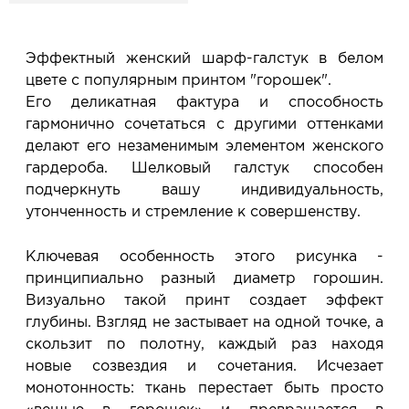
4. Мы свяжемся с Вами, подтвердим заказ и
сообщим, когда изделие будет готово к примерке.
Услуга бесплатная и ни к чему не обязывает: Вы
Эффектный женский шарф-галстук в белом
примеряете в салоне и уже на месте решаете,
цвете с популярным принтом "горошек".
покупать или нет.
Его деликатная фактура и способность
Планируйте визит в удобное для Вас время -
гармонично сочетаться с другими оттенками
резерв действует 5 дней.
делают его незаменимым элементом женского
гардероба. Шелковый галстук способен
подчеркнуть вашу индивидуальность,
утонченность и стремление к совершенству.
Ключевая особенность этого рисунка -
принципиально разный диаметр горошин.
Визуально такой принт создает эффект
глубины. Взгляд не застывает на одной точке, а
скользит по полотну, каждый раз находя
новые созвездия и сочетания. Исчезает
монотонность: ткань перестает быть просто