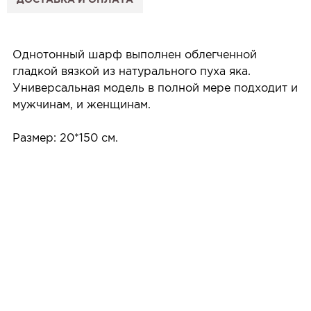
4. Мы свяжемся с Вами, подтвердим заказ и
сообщим, когда изделие будет готово к примерке.
Услуга бесплатная и ни к чему не обязывает: Вы
Однотонный шарф выполнен облегченной
примеряете в салоне и уже на месте решаете,
гладкой вязкой из натурального пуха яка.
покупать или нет.
Универсальная модель в полной мере подходит и
Планируйте визит в удобное для Вас время -
мужчинам, и женщинам.
резерв действует 5 дней.
Размер: 20*150 см.