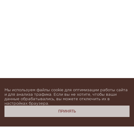
Мы используем файлы cookie для оптимизации работы сайта
и для анализа трафика. Если вы не хотите, чтобы ваши
данные обрабатывались, вы можете отключить их в
настройках браузера.
ПРИНЯТЬ