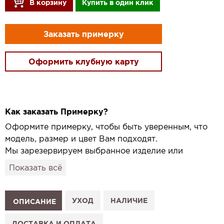
В корзину
Купить в один клик
Заказать примерку
Оформить клубную карту
Как заказать Примерку?
Оформите примерку, чтобы быть уверенным, что
модель, размер и цвет Вам подходят.
Мы зарезервируем выбранное изделие или
привезём его в удобный для вас салон и
Показать всё
подготовим к Вашему визиту.
Как это работает:
1. Выберите изделие на сайте.
УХОД
НАЛИЧИЕ
ОПИСАНИЕ
2. Нажмите «Заказать примерку» и выберите салон.
3. Заполните форму и отправьте заявку.
ДОСТАВКА И ОПЛАТА