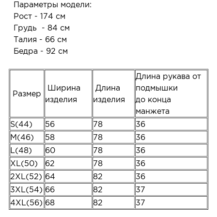
Параметры модели:
Рост - 174 см
Грудь - 84 см
Талия - 66 см
Бедра - 92 см
Длина рукава от
Ширина
Длина
подмышки
Размер
изделия
изделия
до конца
манжета
S(44)
56
78
36
M(46)
58
78
36
L(48)
60
78
36
XL(50)
62
78
36
2XL(52)
64
82
36
3XL(54)
66
82
37
4XL(56)
68
82
37