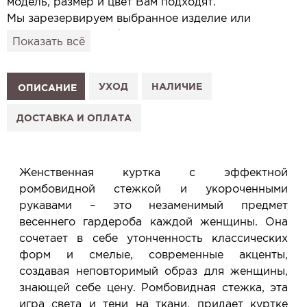
модель, размер и цвет Вам подходят.
Мы зарезервируем выбранное изделие или
привезём его в удобный для вас салон и
Показать всё
подготовим к Вашему визиту.
Как это работает:
1. Выберите изделие на сайте.
УХОД
НАЛИЧИЕ
ОПИСАНИЕ
2. Нажмите «Заказать примерку» и выберите салон.
3. Заполните форму и отправьте заявку.
ДОСТАВКА И ОПЛАТА
4. Мы свяжемся с Вами, подтвердим заказ и
сообщим, когда изделие будет готово к примерке.
Услуга бесплатная и ни к чему не обязывает: Вы
Женственная куртка с эффектной
примеряете в салоне и уже на месте решаете,
ромбовидной стежкой и укороченными
покупать или нет.
рукавами – это незаменимый предмет
Планируйте визит в удобное для Вас время -
весеннего гардероба каждой женщины. Она
резерв действует 5 дней.
сочетает в себе утонченность классических
форм и смелые, современные акценты,
создавая неповторимый образ для женщины,
знающей себе цену. Ромбовидная стежка, эта
игра света и тени на ткани, придает куртке