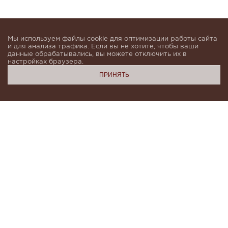
Мы используем файлы cookie для оптимизации работы сайта
и для анализа трафика. Если вы не хотите, чтобы ваши
данные обрабатывались, вы можете отключить их в
настройках браузера.
ПРИНЯТЬ
Подпишитесь, чтобы быть в курсе новинок и получать
индивидуальные предложения от KHAN.Cashmere
email
Я даю согласие на обработку моих
персональных данных в соответствии с