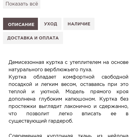
привезём его в удобный для вас салон и
Показать всё
подготовим к Вашему визиту.
Как это работает:
1. Выберите изделие на сайте.
УХОД
НАЛИЧИЕ
ОПИСАНИЕ
2. Нажмите «Заказать примерку» и выберите салон.
3. Заполните форму и отправьте заявку.
ДОСТАВКА И ОПЛАТА
4. Мы свяжемся с Вами, подтвердим заказ и
сообщим, когда изделие будет готово к примерке.
Услуга бесплатная и ни к чему не обязывает: Вы
Демисезонная куртка с утеплителем на основе
примеряете в салоне и уже на месте решаете,
натурального верблюжьего пуха.
покупать или нет.
Куртка обладает комфортной свободной
Планируйте визит в удобное для Вас время -
посадкой и легким весом, оставаясь при это
резерв действует 5 дней.
теплой и уютной. Модель прямого кроя
дополнена глубоким капюшоном. Куртка без
простежки выглядит лаконично и сдержанно,
что позволит легко вписать ее в
существующий гардероб.
Современная курточная ткань из нейлона