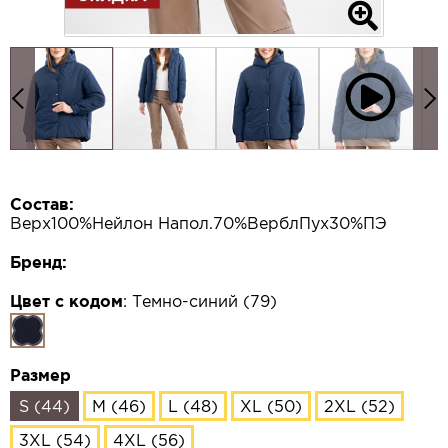
Состав:
Верх100%Нейлон Напол.70%ВерблПух30%ПЭ
Бренд:
Цвет с кодом
:
Темно-синий (79)
Размер
S (44)
M (46)
L (48)
XL (50)
2XL (52)
3XL (54)
4XL (56)